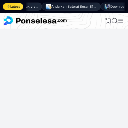
Download GCam untuk vivo Y500 (GCam APK 9.6 & LMC 8.4)
Andalkan Baterai Besar 8100mAh dan SoC Unisoc T7300, Ini dia 10 Keunggulan vivo Y500 4G
Latest
0