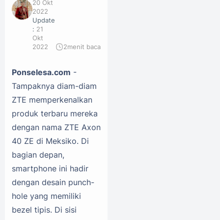
20 Okt
2022
Update
:
21
Okt
2022
2
menit baca
Ponselesa.com
-
Tampaknya diam-diam
ZTE memperkenalkan
produk terbaru mereka
dengan nama ZTE Axon
40 ZE di Meksiko. Di
bagian depan,
smartphone ini hadir
dengan desain punch-
hole yang memiliki
bezel tipis. Di sisi