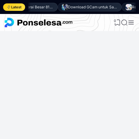
Andalkan Baterai Besar 8100mAh dan SoC Unisoc T7300, Ini dia 10 Keunggulan vivo Y500 4G
Download GCam untuk Samsung Galaxy A27 5G (GCam APK 9.6 & LMC 8.4)
Latest
0