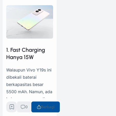
1. Fast Charging
Hanya 15W
Walaupun Vivo Y19s ini
dibekali baterai
berkapasitas besar
5500 mAh. Namun, ada
kekurangan yang di
sektor ini seperti hanya
0
Berbagi
didukung oleh