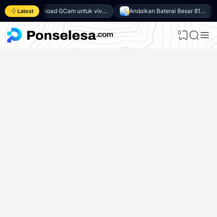
Download GCam untuk vivo Y500 (GCam APK 9.6 & LMC 8.4)
Andalkan Baterai Besar 8100mAh dan SoC Unisoc T7300, Ini dia 10 Keunggulan vivo Y500 4G
Latest
0