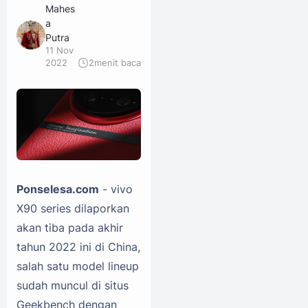
Mahes
a
Putra
11 Nov
2022
2
menit baca
Ponselesa.com
- vivo
X90 series dilaporkan
akan tiba pada akhir
tahun 2022 ini di China,
salah satu model lineup
sudah muncul di situs
Geekbench dengan