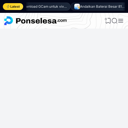
Download GCam untuk vivo Y500 (GCam APK 9.6 & LMC 8.4)
Andalkan Baterai Besar 8100mAh dan SoC Unisoc T7300, Ini dia 10 Keunggulan vivo Y500 4G
Latest
0