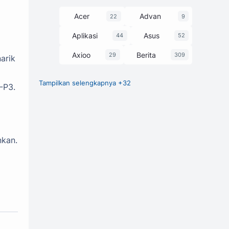
Acer
Advan
22
9
Aplikasi
Asus
44
52
Axioo
Berita
29
309
arik
Tampilkan selengkapnya +32
-P3.
Chipset
Game
27
1
GCam
248
Harga dan Spesifikasi
374
nkan.
Honor
HP
3
63
Huawei
Infinix
7
58
itel
Laptop
25
229
Lenovo
Luna
30
1
Motorola
MSI
3
13