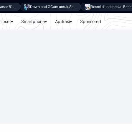
Andalkan Baterai Besar 8100mAh dan SoC Unisoc T7300, Ini dia 10 Keunggulan vivo Y500 4G
Download GCam untuk Samsung Galaxy A27 5G (GCam APK 9.6 & LMC 8.4)
Resmi di Indonesia! Berikut 8 Keunggulan Samsung Galaxy A27 5G
hipset
Smartphone
Aplikasi
Sponsored