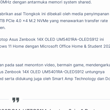
400MHz dengan antarmuka memori system shared.
abrikan asal Tiongkok ini dibekali oleh media penyimpanan
1 TB PCIe 4.0 x4 M.2 NVMe yang menawarkan transfer rate
en.
laptop Asus Zenbook 14X OLED UM5401RA-OLEDS912 ini
dows 11 Home dengan Microsoft Office Home & Student 20
nan pada saat menonton video, bermain game, mendengark
op Asus Zenbook 14X OLED UM5401RA-OLEDS912 untungnya
ied serta didukung juga oleh Smart Amp Technology dan D