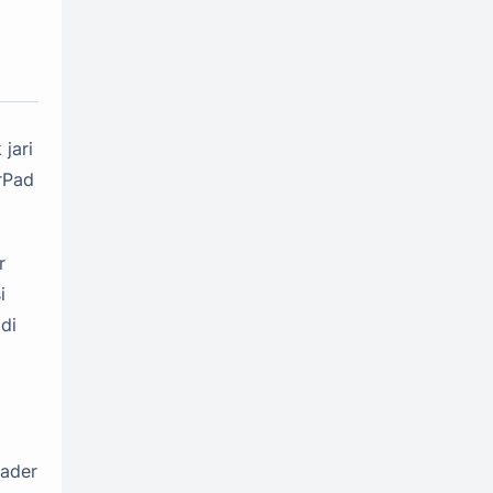
Nokia
OPPO
2
49
Otomotif
1
Penghasil Uang
79
jari
Polytron
Realme
4
55
rPad
Samsung
Sharp
56
2
Smartphone
829
r
Sponsored Content
30
i
Tablet
Tecno
35
41
di
Telko
Tutorial
2
4
vivo
Xiaomi
66
64
ZTE
Zyrex
19
3
hader