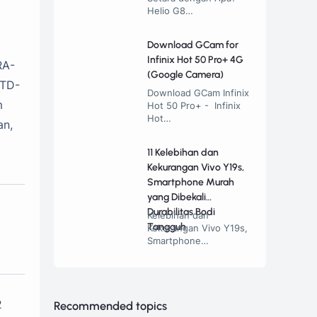
Helio G8…
Download GCam for
Infinix Hot 50 Pro+ 4G
RA-
(Google Camera)
STD-
Download GCam Infinix
m
Hot 50 Pro+ - Infinix
Hot…
an,
11 Kelebihan dan
Kekurangan Vivo Y19s,
Smartphone Murah
yang Dibekali
Durabilitas Bodi
Kelebihan dan
Tangguh
Kekurangan Vivo Y19s,
Smartphone…
2
Recommended topics