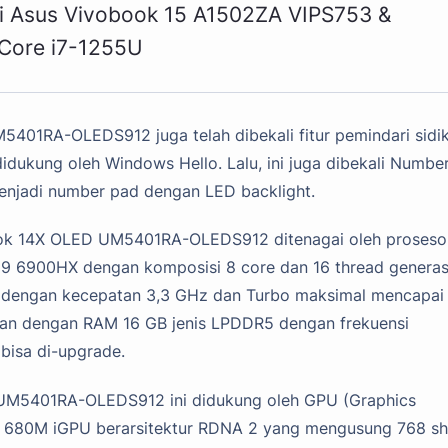
si Asus Vivobook 15 A1502ZA VIPS753 &
 Core i7-1255U
401RA-OLEDS912 juga telah dibekali fitur pemindari sidik 
idukung oleh Windows Hello. Lalu, ini juga dibekali Numbe
enjadi number pad dengan LED backlight.
book 14X OLED UM5401RA-OLEDS912 ditenagai oleh proseso
n 9 6900HX dengan komposisi 8 core dan 16 thread generas
i dengan kecepatan 3,3 GHz dan Turbo maksimal mencapai 
kan dengan RAM 16 GB jenis LPDDR5 dengan frekuensi
bisa di-upgrade.
D UM5401RA-OLEDS912 ini didukung oleh GPU (Graphics
on 680M iGPU berarsitektur RDNA 2 yang mengusung 768 s