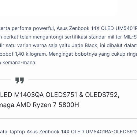
 serta perfoma powerful, Asus Zenbook 14X OLED UM5401
berkat telah mengantongi sertifikasi standar militer MIL-
dir satu varian warna saja yaitu Jade Black, ini dibalut dala
n bobot 1,40 kilogram. Mengingat bobotnya yang cukup ring
wa kemana-mana.
 OLED M1403QA OLEDS751 & OLEDS752,
tenaga AMD Ryzen 7 5800H
enjatai laptop Asus Zenbook 14X OLED UM5401RA-OLEDS91