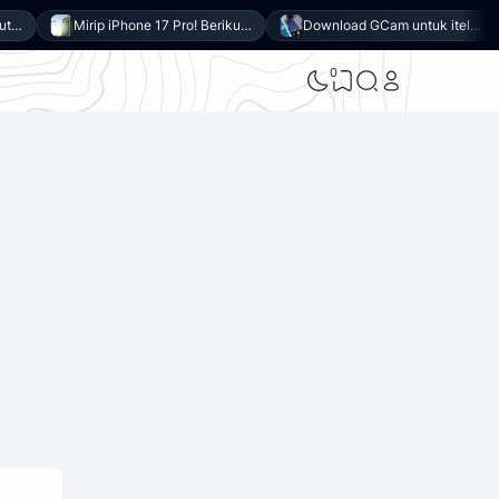
Mirip iPhone 17 Pro! Berikut 10 Keunggulan itel Power 80 yang Dibanderol Harga Rp2 Jutaan
Download GCam untuk itel Power 80 (GCam APK 9.6 & LMC 8.4)
0