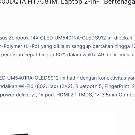
000DQ1A HT7C81M, Laptop 2-in-1 Bertenag
Asus Zenbook 14X OLED UM5401RA-OLEDS912 ini dibekali
um-Polymer (Li-Po) yang diklaim sanggup bertahan hingga 1
itur pengisian cepat hingga 60% dalam waktu 49 menit melalu
OLED UM5401RA-OLEDS912 ini hadir dengan konektivitas ya
lkan Wi-Fi6 (802.11ax) (2x2), Bluetooth 5, FingerPrint, 
/ power delivery), 1x port HDMI 2.1 TMDS, 1x 3.5mm Comb