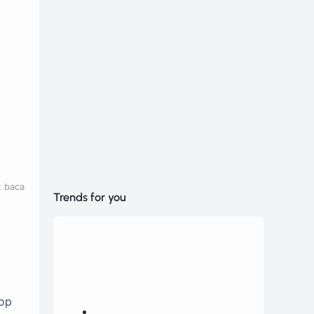
t baca
Trends for you
top