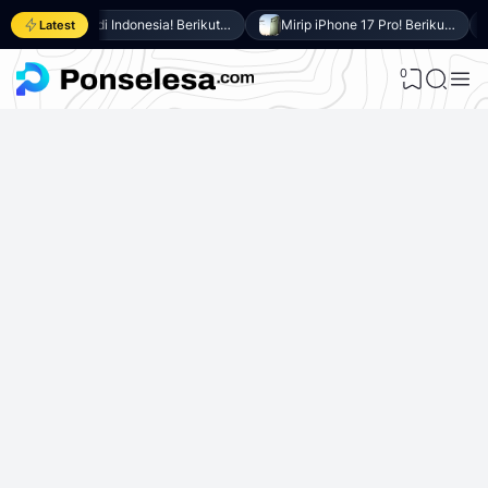
Resmi di Indonesia! Berikut 8 Keunggulan Samsung Galaxy A27 5G
Mirip iPhone 17 Pro! Berikut 10 Keunggulan itel Power 80 yang Dibanderol Harga Rp2 Jutaan
Latest
0