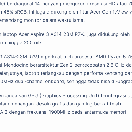
e) berdiagonal 14 inci yang mengusung resolusi HD atau 7
 45% sRGB. Ini juga didukung oleh fitur Acer ComfyView 
emandang monitor dalam waktu lama.
eh laptop Acer Aspire 3 A314-23M R7VJ juga didukung oleh
han hingga 250 nits.
re 3 A314-23M R7VJ diperkuat oleh prosesor AMD Ryzen 5 
si Mendocino berarsitektur Zen 2 berkecepatan 2,8 GHz da
elanjutnya, laptop terjangkau dengan perfoma kencang dar
MHz dual-channel onboard, sehingga tidak bisa di-upgra
engandalkan GPU (Graphics Processing Unit) terintegrasi da
am menangani desain grafis dan gaming berkat telah
NA 2 dengan frekuensi 1900MHz pada antarmuka memori