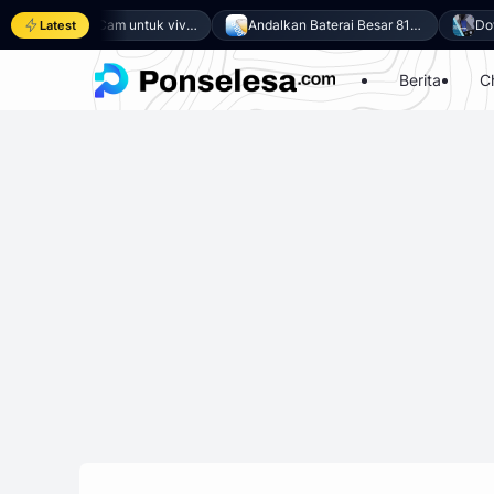
Download GCam untuk vivo Y500 (GCam APK 9.6 & LMC 8.4)
Andalkan Baterai Besar 8100mAh dan SoC Unisoc T7300, Ini dia 10 Keunggulan vivo Y500 4G
Latest
Berita
C