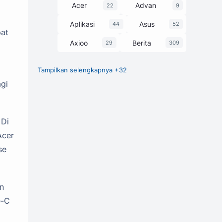
Acer
Advan
22
9
Aplikasi
Asus
44
52
pat
Axioo
Berita
29
309
Tampilkan selengkapnya +32
Chipset
Game
27
1
agi
GCam
248
Harga dan Spesifikasi
374
 Di
Honor
HP
3
63
Acer
se
Huawei
Infinix
7
58
itel
Laptop
25
229
n
Lenovo
Luna
30
1
e-C
Motorola
MSI
3
13