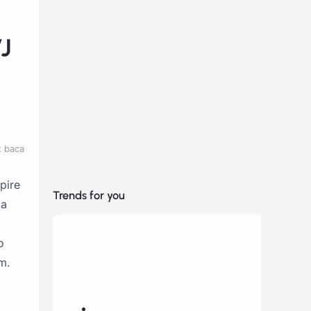
VJ
t baca
pire
Trends for you
ta
o
m.