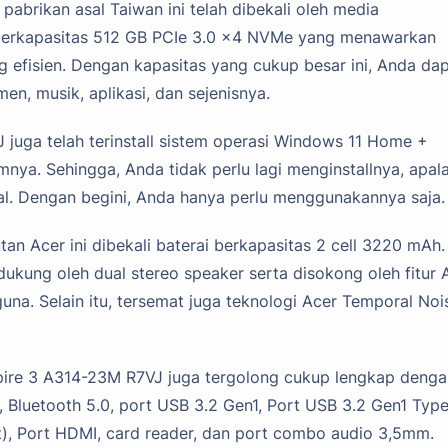
abrikan asal Taiwan ini telah dibekali oleh media
 berkapasitas 512 GB PCIe 3.0 x4 NVMe yang menawarkan
g efisien. Dengan kapasitas yang cukup besar ini, Anda da
n, musik, aplikasi, dan sejenisnya.
J juga telah terinstall sistem operasi Windows 11 Home +
nya. Sehingga, Anda tidak perlu lagi menginstallnya, apal
al. Dengan begini, Anda hanya perlu menggunakannya saja.
tan Acer ini dibekali baterai berkapasitas 2 cell 3220 mAh.
dukung oleh dual stereo speaker serta disokong oleh fitur 
a. Selain itu, tersemat juga teknologi Acer Temporal Noi
spire 3 A314-23M R7VJ juga tergolong cukup lengkap denga
 Bluetooth 5.0, port USB 3.2 Gen1, Port USB 3.2 Gen1 Typ
rt), Port HDMI, card reader, dan port combo audio 3,5mm.