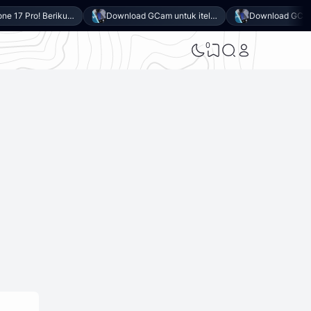
Mirip iPhone 17 Pro! Berikut 10 Keunggulan itel Power 80 yang Dibanderol Harga Rp2 Jutaan
Download GCam untuk itel Power 80 (GCam APK 9.6 & LMC 8.4)
0