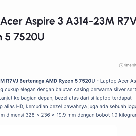
 Acer Aspire 3 A314-23M R7
 5 7520U
4
meni
-23M R7VJ Bertenaga AMD Ryzen 5 7520U
- Laptop Acer As
g cukup elegan dengan balutan casing berwarna silver ser
anjut ke bagian depan, bezel atas dari si laptop terdapat
 alias HD, kemudian bezel bawahnya juga ada sebuah log
alam dimensi 328 x 236 x 19.9 mm dengan bobot 1.9 kilogra