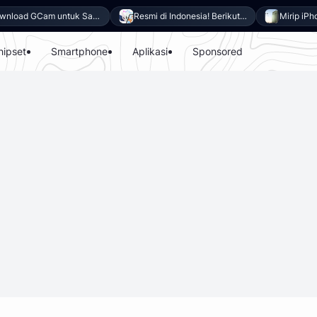
Download GCam untuk Samsung Galaxy A27 5G (GCam APK 9.6 & LMC 8.4)
Resmi di Indonesia! Berikut 8 Keunggulan Samsung Galaxy A27 5G
hipset
Smartphone
Aplikasi
Sponsored