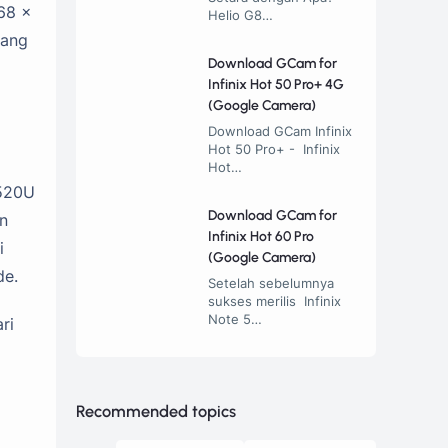
68 x
Helio G8…
yang
Download GCam for
Infinix Hot 50 Pro+ 4G
(Google Camera)
Download GCam Infinix
Hot 50 Pro+ - Infinix
Hot…
7520U
Download GCam for
n
Infinix Hot 60 Pro
i
(Google Camera)
de.
Setelah sebelumnya
sukses merilis Infinix
Note 5…
ri
Recommended topics