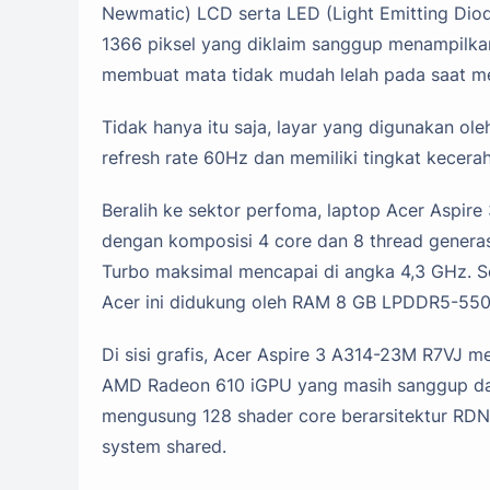
Newmatic) LCD serta LED (Light Emitting Diod
1366 piksel yang diklaim sanggup menampilkan
membuat mata tidak mudah lelah pada saat m
Tidak hanya itu saja, layar yang digunakan ol
refresh rate 60Hz dan memiliki tingkat kecera
Beralih ke sektor perfoma, laptop Acer Aspi
dengan komposisi 4 core dan 8 thread genera
Turbo maksimal mencapai di angka 4,3 GHz. S
Acer ini didukung oleh RAM 8 GB LPDDR5-5500
Di sisi grafis, Acer Aspire 3 A314-23M R7VJ m
AMD Radeon 610 iGPU yang masih sanggup dal
mengusung 128 shader core berarsitektur RD
system shared.