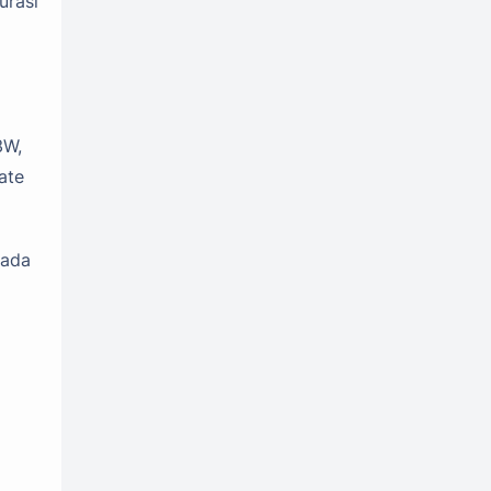
urasi
m
3W,
ate
pada