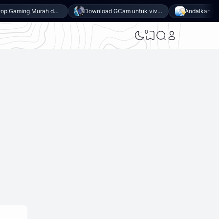
7 Laptop Gaming Murah dengan Performa Maksimal
Download GCam untuk vivo Y500 (GCam APK 9.6 & LMC 8.4)
0