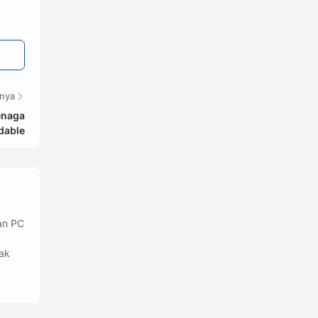
tnya
enaga
dable
an PC
ak