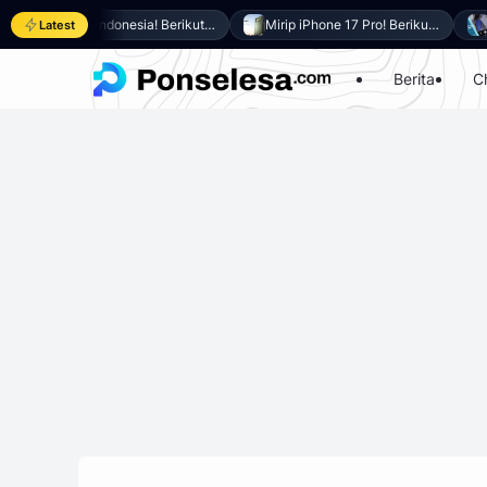
Resmi di Indonesia! Berikut 8 Keunggulan Samsung Galaxy A27 5G
Mirip iPhone 17 Pro! Berikut 10 Keunggulan itel Power 80 yang Dibanderol Harga Rp2 Jutaan
Latest
Berita
C