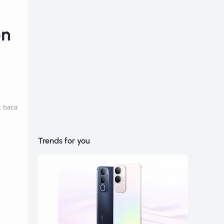
on
t baca
Trends for you