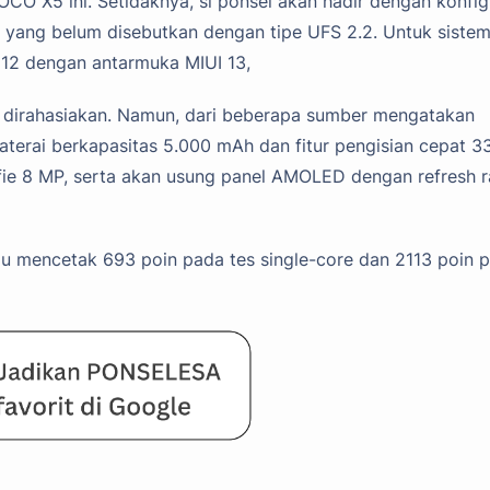
CO X5 ini. Setidaknya, si ponsel akan hadir dengan konfig
yang belum disebutkan dengan tipe UFS 2.2. Untuk siste
d 12 dengan antarmuka MIUI 13,
h dirahasiakan. Namun, dari beberapa sumber mengatakan
aterai berkapasitas 5.000 mAh dan fitur pengisian cepat 3
ie 8 MP, serta akan usung panel AMOLED dengan refresh r
u mencetak 693 poin pada tes single-core dan 2113 poin 