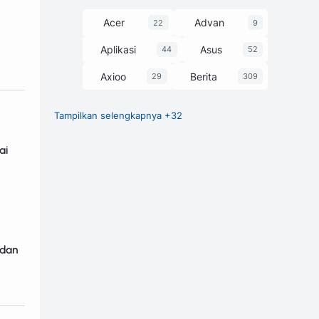
Acer
Advan
22
9
Aplikasi
Asus
44
52
Axioo
Berita
29
309
Tampilkan selengkapnya +32
Chipset
Game
27
1
ai
GCam
248
Harga dan Spesifikasi
374
Honor
HP
3
63
Huawei
Infinix
7
58
 dan
itel
Laptop
25
229
Lenovo
Luna
30
1
Motorola
MSI
3
13