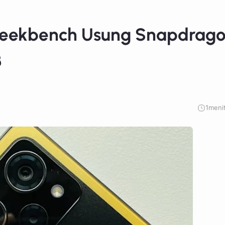
 Geekbench Usung Snapdrag
B
1
meni