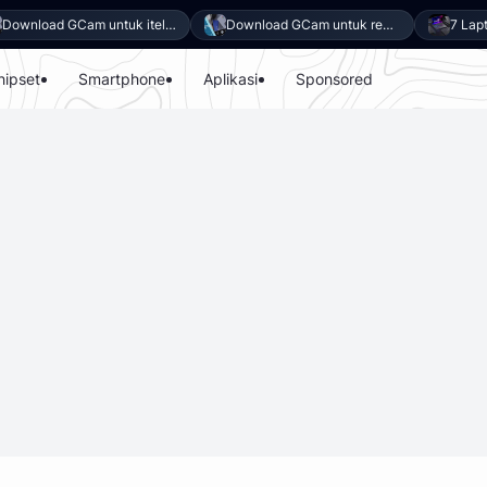
Download GCam untuk itel Power 80 (GCam APK 9.6 & LMC 8.4)
Download GCam untuk realme P4x (GCam APK 9.6 & LMC 8.4)
hipset
Smartphone
Aplikasi
Sponsored