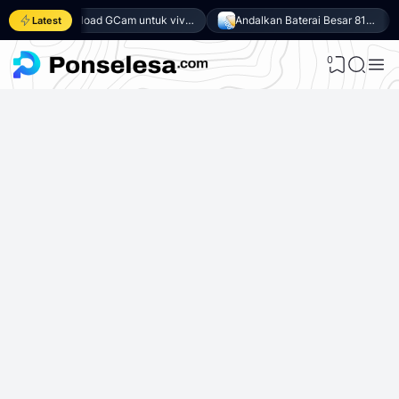
Download GCam untuk vivo Y500 (GCam APK 9.6 & LMC 8.4)
Andalkan Baterai Besar 8100mAh dan SoC Unisoc T7300, Ini dia 10 Keunggulan vivo Y500 4G
Latest
0