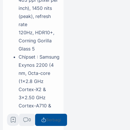
inch), 1450 nits
(peak), refresh
rate
120Hz, HDR10+,
Corning Gorilla
Glass 5
Chipset : Samsung
Exynos 2200 (4
nm, Octa-core
(1x2.8 GHz
Cortex-X2 &
3x2.50 GHz
Cortex-A710 &
4x1.8 GHz
0
Berbagi
Cortex-A510)
Grafis :