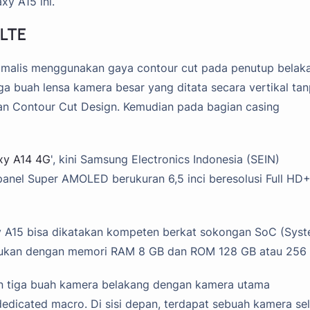
xy A15 ini.
 LTE
imalis menggunakan gaya contour cut pada penutup belak
iga buah lensa kamera besar yang ditata secara vertikal ta
n Contour Cut Design. Kemudian pada bagian casing
xy A14 4G
', kini Samsung Electronics Indonesia (SEIN)
nel Super AMOLED berukuran 6,5 inci beresolusi Full HD
 A15 bisa dikatakan kompeten berkat sokongan SoC (Sys
adukan dengan memori RAM 8 GB dan ROM 128 GB atau 256
kan tiga buah kamera belakang dengan kamera utama
dicated macro. Di sisi depan, terdapat sebuah kamera sel