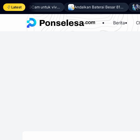
Download GCam untuk vivo Y500 (GCam APK 9.6 & LMC 8.4)
Andalkan Baterai Besar 8100mAh dan SoC Unisoc T7300, Ini dia 10 Keunggulan vivo Y500 4G
Latest
Berita
C