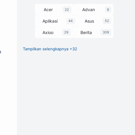
Acer
Advan
22
9
Aplikasi
Asus
44
52
Axioo
Berita
29
309
Tampilkan selengkapnya +32
a
Chipset
Game
27
1
GCam
248
Harga dan Spesifikasi
374
Honor
HP
3
63
Huawei
Infinix
7
58
itel
Laptop
25
229
Lenovo
Luna
30
1
Motorola
MSI
3
13