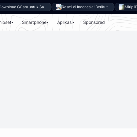
Download GCam untuk Samsung Galaxy A27 5G (GCam APK 9.6 & LMC 8.4)
Resmi di Indonesia! Berikut 8 Keunggulan Samsung Galaxy A27 5G
hipset
Smartphone
Aplikasi
Sponsored