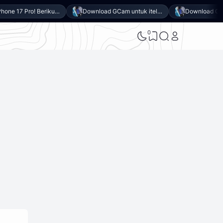
Mirip iPhone 17 Pro! Berikut 10 Keunggulan itel Power 80 yang Dibanderol Harga Rp2 Jutaan
Download GCam untuk itel Power 80 (GCam APK 9.6 & LMC 8.4)
0