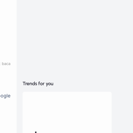
t baca
Trends for you
oogle