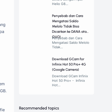
Helio G8…
Penyebab dan Cara
Mengatasi Saldo
ang
Melolo Tidak Bisa
npa
Dicairkan ke DANA atau
OVO!
Penyebab dan Cara
Mengatasi Saldo Melolo
Tidak…
Download GCam for
+
Infinix Hot 50 Pro+ 4G
(Google Camera)
Download GCam Infinix
Hot 50 Pro+ - Infinix
tem
Hot…
 GB.
Recommended topics
fie