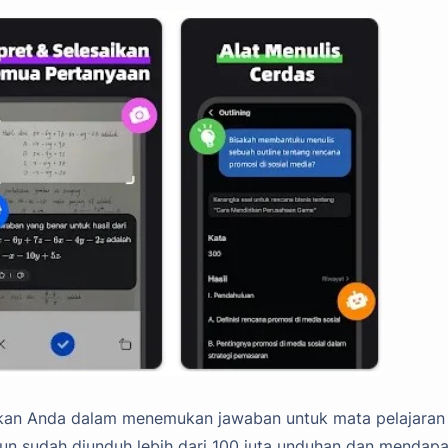
hkan Anda dalam menemukan jawaban untuk mata pelajaran
pun sudah diunduh lebih dari 100 juta unduhan dan mendap