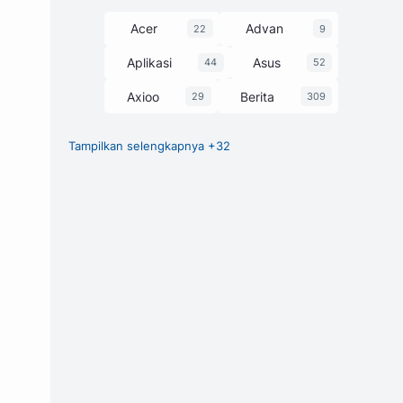
Acer
Advan
22
9
Aplikasi
Asus
44
52
Axioo
Berita
29
309
Tampilkan selengkapnya +32
Chipset
Game
27
1
GCam
248
Harga dan Spesifikasi
374
Honor
HP
3
63
l
Huawei
Infinix
7
58
itel
Laptop
25
229
Lenovo
Luna
30
1
Motorola
MSI
3
13