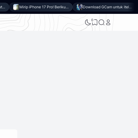
Mirip iPhone 17 Pro! Berikut 10 Keunggulan itel Power 80 yang Dibanderol Harga Rp2 Jutaan
Download GCam untuk itel Power 80 (GCam APK 9.6 & LMC 8.4)
0