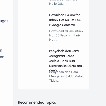
Helio G8…
Download GCam for
Infinix Hot 50 Pro+ 4G
tugas
(Google Camera)
Download GCam Infinix
Hot 50 Pro+ - Infinix
Hot…
an
Penyebab dan Cara
Mengatasi Saldo
gan
Melolo Tidak Bisa
Dicairkan ke DANA atau
OVO!
Penyebab dan Cara
Mengatasi Saldo Melolo
Tidak…
Recommended topics