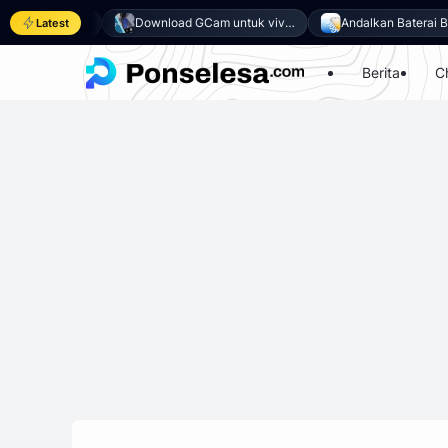
7 Laptop Gaming Murah dengan Performa Maksimal
Download GCam untuk vivo Y500 (GCam APK 9.6 & LMC 8.4)
Andalkan Baterai Besar 8100mAh dan SoC Unisoc T7300, Ini dia 1
Latest
Berita
C