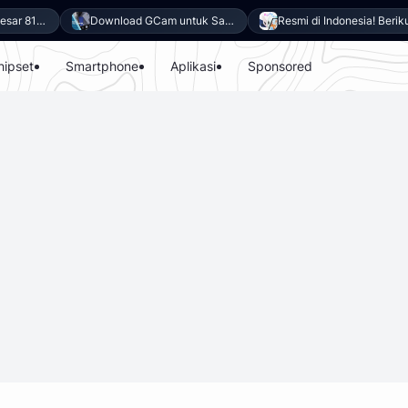
0 Keunggulan vivo Y500 4G
Download GCam untuk Samsung Galaxy A27 5G (GCam APK 9.6 & LMC 8.4)
Resmi di Indonesia! Berikut 8 Keunggulan Samsung Galaxy A27 5G
hipset
Smartphone
Aplikasi
Sponsored