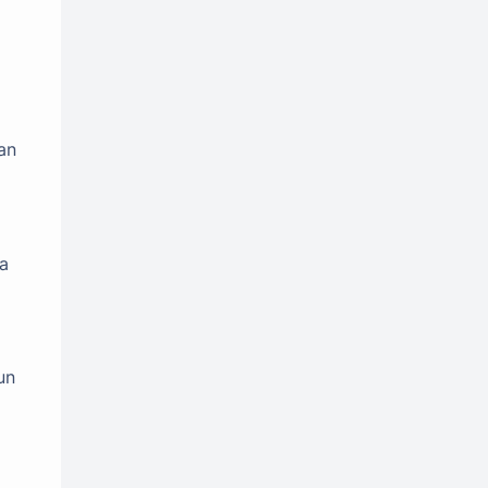
an
sa
un