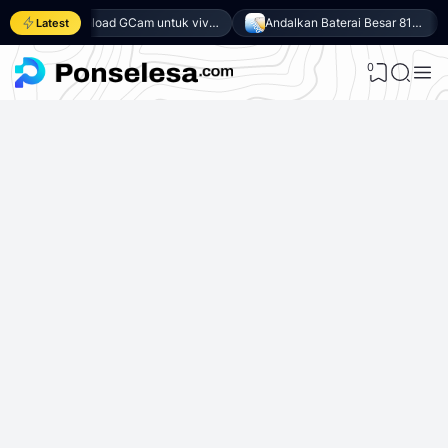
Download GCam untuk vivo Y500 (GCam APK 9.6 & LMC 8.4)
Andalkan Baterai Besar 8100mAh dan SoC Unisoc T7300, Ini dia 10 Keunggulan vivo Y500 4G
Latest
0