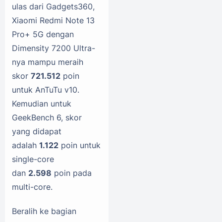
ulas dari Gadgets360,
Xiaomi Redmi Note 13
Pro+ 5G dengan
Dimensity 7200 Ultra-
nya mampu meraih
skor
721.512
poin
untuk AnTuTu v10.
Kemudian untuk
GeekBench 6, skor
yang didapat
adalah
1.122
poin untuk
single-core
dan
2.598
poin pada
multi-core.
Beralih ke bagian