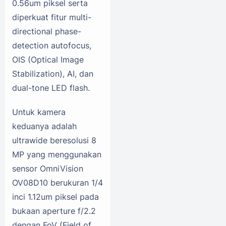
0.56um piksel serta
diperkuat fitur multi-
directional phase-
detection autofocus,
OIS (Optical Image
Stabilization), AI, dan
dual-tone LED flash.
Untuk kamera
keduanya adalah
ultrawide beresolusi 8
MP yang menggunakan
sensor OmniVision
OV08D10 berukuran 1/4
inci 1.12um piksel pada
bukaan aperture f/2.2
dengan FoV (Field of