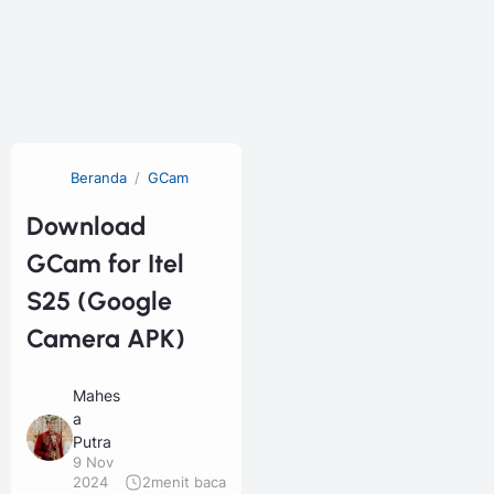
Beranda
GCam
Download
GCam for Itel
S25 (Google
Camera APK)
Mahes
a
Putra
9 Nov
2024
2
menit baca