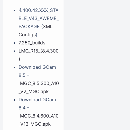
4.400.42.XXX_STA
BLE_V43_AWEME_
PACKAGE (
XML
Configs
)
7.250_builds
LMC_R15_(8.4.300
)
Download GCam
8.5 –
MGC_8.5.300_A10
_V2_MGC.apk
Download GCam
8.4 –
MGC_8.4.600_A10
_V13_MGC.apk