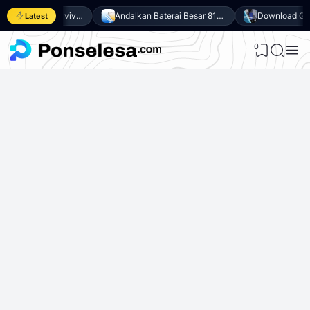
Download GCam untuk vivo Y500 (GCam APK 9.6 & LMC 8.4)
Andalkan Baterai Besar 8100mAh dan SoC Unisoc T7300, Ini dia 10 Keunggulan vivo Y500 4G
Latest
0