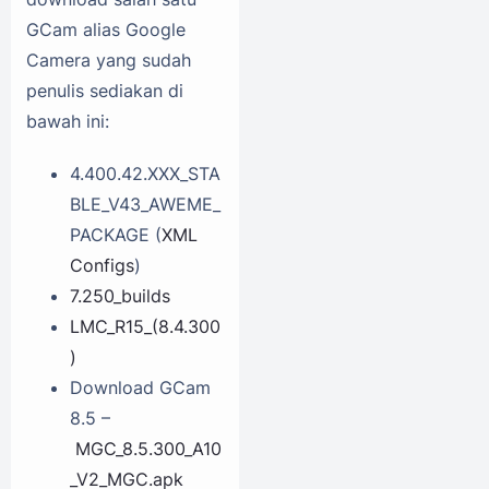
GCam alias Google
Camera yang sudah
penulis sediakan di
bawah ini:
4.400.42.XXX_STA
BLE_V43_AWEME_
PACKAGE (
XML
Configs
)
7.250_builds
LMC_R15_(8.4.300
)
Download GCam
8.5 –
MGC_8.5.300_A10
_V2_MGC.apk