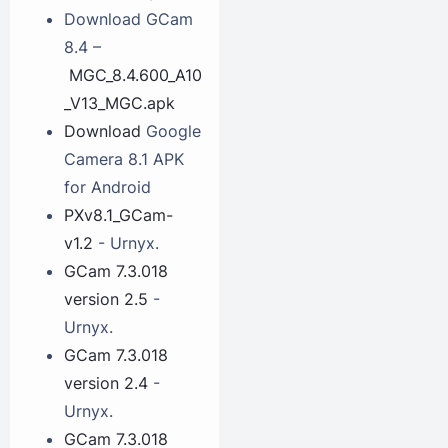
Download GCam
8.4 –
MGC_8.4.600_A10
_V13_MGC.apk
Download
Google
Camera 8.1 APK
for Android
PXv8.1_GCam-
v1.2
- Urnyx.
GCam 7.3.018
version 2.5
-
Urnyx.
GCam 7.3.018
version 2.4
-
Urnyx.
GCam 7.3.018