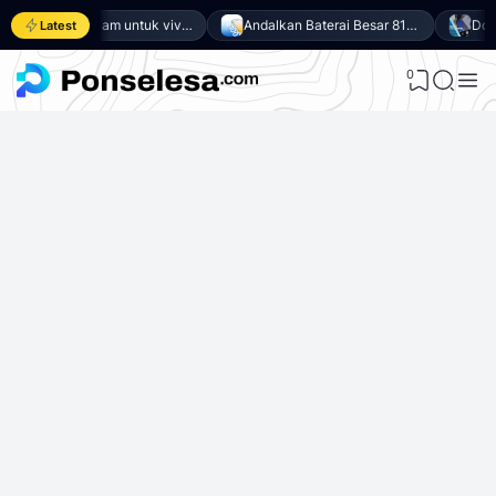
Download GCam untuk vivo Y500 (GCam APK 9.6 & LMC 8.4)
Andalkan Baterai Besar 8100mAh dan SoC Unisoc T7300, Ini dia 10 Keunggulan vivo Y500 4G
Latest
0