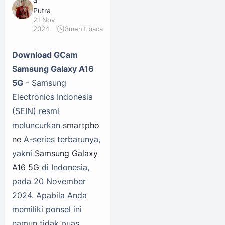
Putra
21 Nov
2024
3
menit baca
Download GCam
Samsung Galaxy A16
5G
- Samsung
Electronics Indonesia
(SEIN) resmi
meluncurkan
smartpho
ne
A-series terbarunya,
yakni
Samsung Galaxy
A16 5G
di Indonesia,
pada 20 November
2024. Apabila Anda
memiliki ponsel ini
namun tidak puas