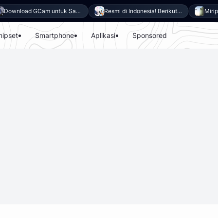
Download GCam untuk Samsung Galaxy A27 5G (GCam APK 9.6 & LMC 8.4)
Resmi di Indonesia! Berikut 8 Keunggulan Samsung Galaxy A27 5G
hipset
Smartphone
Aplikasi
Sponsored