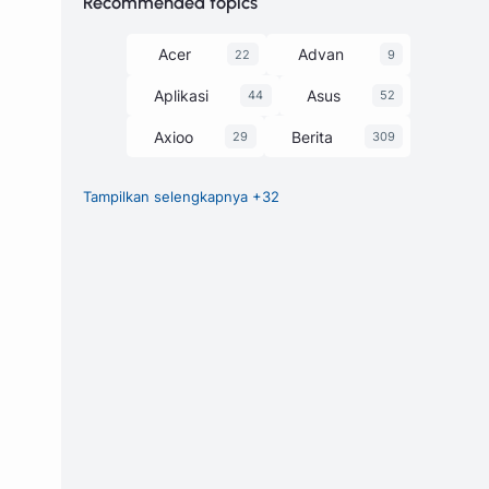
Recommended topics
Acer
Advan
22
9
Aplikasi
Asus
44
52
Axioo
Berita
29
309
Tampilkan selengkapnya +32
Chipset
Game
27
1
GCam
248
Harga dan Spesifikasi
374
Honor
HP
3
63
Huawei
Infinix
7
58
itel
Laptop
25
229
Lenovo
Luna
30
1