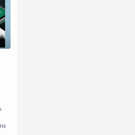
h
GHz