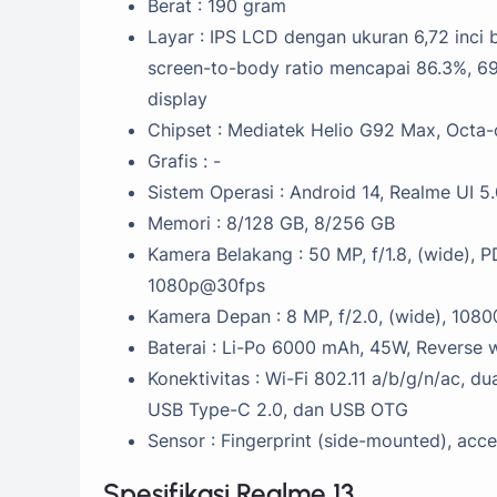
Berat : 190 gram
Layar : IPS LCD dengan ukuran 6,72 inci 
screen-to-body ratio mencapai 86.3%, 69
display
Chipset : Mediatek Helio G92 Max, Octa
Grafis : -
Sistem Operasi : Android 14, Realme UI 5
Memori : 8/128 GB, 8/256 GB
Kamera Belakang : 50 MP, f/1.8, (wide), 
1080p@30fps
Kamera Depan : 8 MP, f/2.0, (wide), 108
Baterai : Li-Po 6000 mAh, 45W, Reverse 
Konektivitas : Wi-Fi 802.11 a/b/g/n/ac, 
USB Type-C 2.0, dan USB OTG
Sensor : Fingerprint (side-mounted), acc
Spesifikasi Realme 13