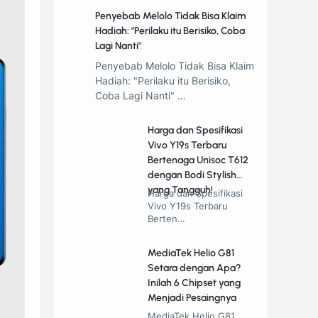
Penyebab Melolo Tidak Bisa Klaim
Hadiah: "Perilaku itu Berisiko, Coba
Lagi Nanti"
Penyebab Melolo Tidak Bisa Klaim
Hadiah: "Perilaku itu Berisiko,
Coba Lagi Nanti" …
Harga dan Spesifikasi
Vivo Y19s Terbaru
Bertenaga Unisoc T612
dengan Bodi Stylish
yang Tangguh!
Harga dan Spesifikasi
Vivo Y19s Terbaru
Berten…
MediaTek Helio G81
Setara dengan Apa?
Inilah 6 Chipset yang
Menjadi Pesaingnya
MediaTek Helio G81