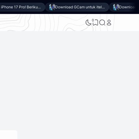
Mirip iPhone 17 Pro! Berikut 10 Keunggulan itel Power 80 yang Dibanderol Harga Rp2 Jutaan
Download GCam untuk itel Power 80 (GCam APK 9.6 & LMC 8.4)
0