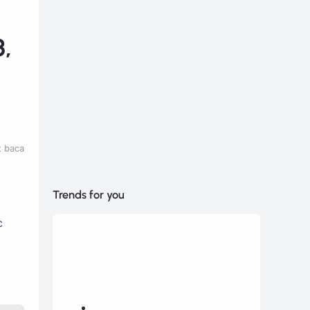
3,
t baca
Trends for you
c