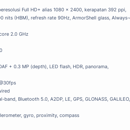
beresolusi Full HD+ alias 1080 x 2400, kerapatan 392 ppi,
0 nits (HBM), refresh rate 90Hz, ArmorShell glass, Always
-core 2.0 GHz
.0
PDAF + 0.3 MP (depth), LED flash, HDR, panorama,
0@30fps
wired
dual-band, Bluetooth 5.0, A2DP, LE, GPS, GLONASS, GALILEO,
elerometer, gyro, proximity, compass