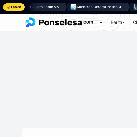
Download GCam untuk vivo Y500 (GCam APK 9.6 & LMC 8.4)
Andalkan Baterai Besar 8100mAh dan SoC Unisoc T7300, Ini dia 10 Keunggulan vivo Y500 4G
Latest
Berita
C