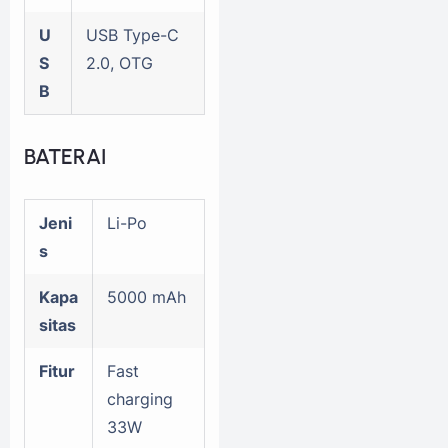
U
USB Type-C
S
2.0, OTG
B
BATERAI
Jeni
Li-Po
s
Kapa
5000 mAh
sitas
Fitur
Fast
charging
33W