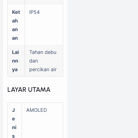
Ket
IP54
ah
an
an
Lai
Tahan debu
nn
dan
ya
percikan air
LAYAR UTAMA
J
AMOLED
e
ni
s