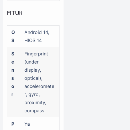
FITUR
O
Android 14,
S
HIOS 14
S
Fingerprint
e
(under
n
display,
s
optical),
o
acceleromete
r
r, gyro,
proximity,
compass
P
Ya