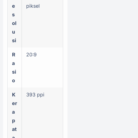
e
piksel
s
ol
u
si
R
20:9
a
si
o
K
393 ppi
er
a
p
at
a