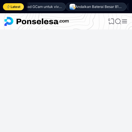
Download GCam untuk vivo Y500 (GCam APK 9.6 & LMC 8.4)
Andalkan Baterai Besar 8100mAh dan SoC Unisoc T7300, Ini dia 10 Keunggulan vivo Y500 4G
Latest
0