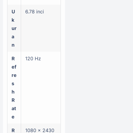
U
6.78 inci
k
ur
a
n
R
120 Hz
ef
re
s
h
R
at
e
R
1080 x 2430