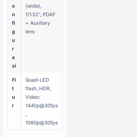
o
(wide),
n
1/1.52", PDAF
fi
+ Auxiliary
g
lens
u
r
a
si
Fi
Quad-LED
t
flash, HDR,
u
Video:
r
1440p@30fps
,
1080p@30fps