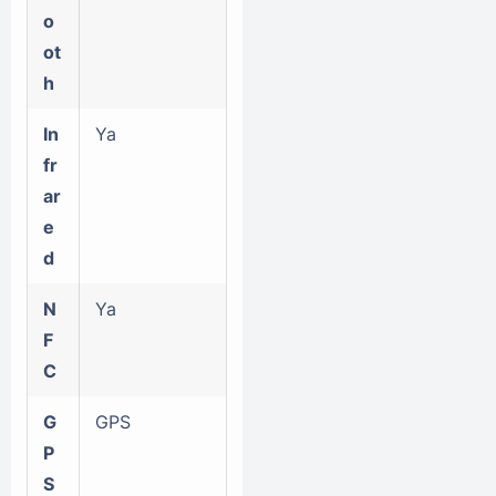
o
ot
h
In
Ya
fr
ar
e
d
N
Ya
F
C
G
GPS
P
S