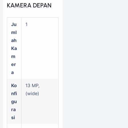
KAMERA DEPAN
Ju
1
ml
ah
Ka
m
er
a
Ko
13 MP,
nfi
(wide)
gu
ra
si