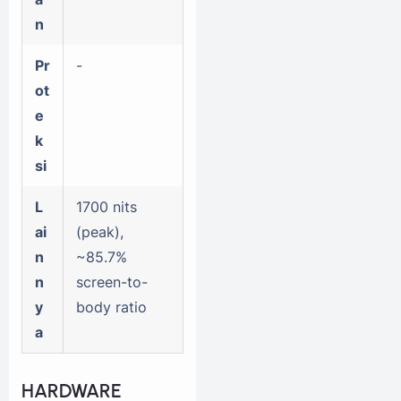
n
Pr
-
ot
e
k
si
L
1700 nits
ai
(peak),
n
~85.7%
n
screen-to-
y
body ratio
a
HARDWARE