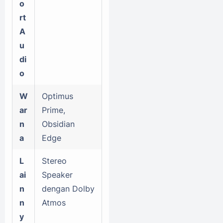
o
rt
A
u
di
o
W
Optimus
ar
Prime,
n
Obsidian
a
Edge
L
Stereo
ai
Speaker
n
dengan Dolby
n
Atmos
y