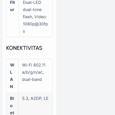
Fit
Dual-LED
ur
dual-tone
flash, Video:
1080p@30fp
s
KONEKTIVITAS
W
Wi-Fi 802.11
L
a/b/g/n/ac,
A
dual-band
N
Bl
5.3, A2DP, LE
u
et