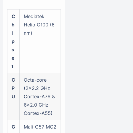
C
Mediatek
h
Helio G100 (6
i
nm)
p
s
e
t
C
Octa-core
P
(2x2.2 GHz
U
Cortex-A76 &
6x2.0 GHz
Cortex-A55)
G
Mali-G57 MC2