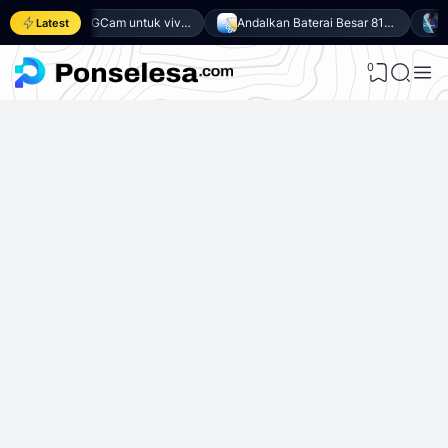
Download GCam untuk vivo Y500 (GCam APK 9.6 & LMC 8.4)
Andalkan Baterai Besar 8100mAh dan SoC Unisoc T7300, Ini dia 10 Keunggulan vivo Y500 4G
Latest
0