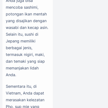
Anda juga bisa
mencoba sashimi,
potongan ikan mentah
yang disajikan dengan
wasabi dan kecap asin.
Selain itu, sushi di
Jepang memiliki
berbagai jenis,
termasuk nigiri, maki,
dan temaki yang siap
memanjakan lidah
Anda.
Sementara itu, di
Vietnam, Anda dapat
merasakan kelezatan
Pho, sup mie yang