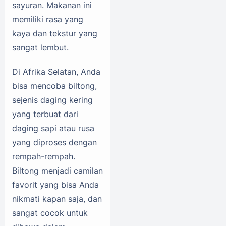
sayuran. Makanan ini
memiliki rasa yang
kaya dan tekstur yang
sangat lembut.
Di Afrika Selatan, Anda
bisa mencoba biltong,
sejenis daging kering
yang terbuat dari
daging sapi atau rusa
yang diproses dengan
rempah-rempah.
Biltong menjadi camilan
favorit yang bisa Anda
nikmati kapan saja, dan
sangat cocok untuk