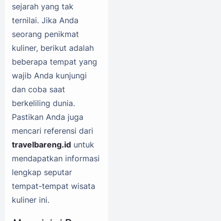
sejarah yang tak
ternilai. Jika Anda
seorang penikmat
kuliner, berikut adalah
beberapa tempat yang
wajib Anda kunjungi
dan coba saat
berkeliling dunia.
Pastikan Anda juga
mencari referensi dari
travelbareng.id
untuk
mendapatkan informasi
lengkap seputar
tempat-tempat wisata
kuliner ini.