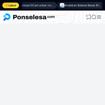
Download GCam untuk vivo Y500 (GCam APK 9.6 & LMC 8.4)
Andalkan Baterai Besar 8100mAh dan SoC Unisoc T7300, Ini dia 10 Keunggulan vivo Y500 4G
Latest
0