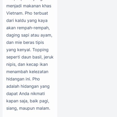
menjadi makanan khas
Vietnam. Pho terbuat
dari kaldu yang kaya
akan rempah-rempah,
daging sapi atau ayam,
dan mie beras tipis
yang kenyal. Topping
seperti daun basil, jeruk
nipis, dan kecap ikan
menambah kelezatan
hidangan ini. Pho
adalah hidangan yang
dapat Anda nikmati
kapan saja, baik pagi,
siang, maupun malam.