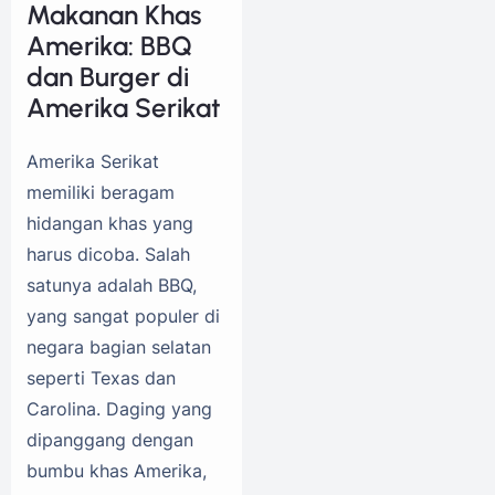
Makanan Khas
Amerika: BBQ
dan Burger di
Amerika Serikat
Amerika Serikat
memiliki beragam
hidangan khas yang
harus dicoba. Salah
satunya adalah BBQ,
yang sangat populer di
negara bagian selatan
seperti Texas dan
Carolina. Daging yang
dipanggang dengan
bumbu khas Amerika,