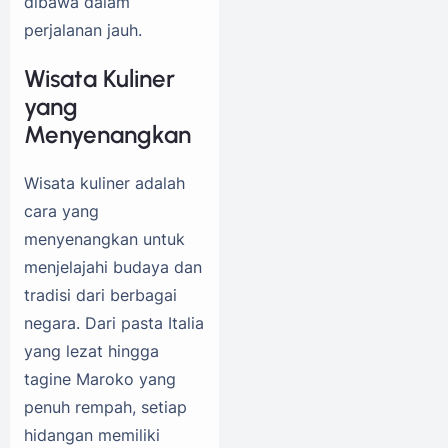
dibawa dalam
perjalanan jauh.
Wisata Kuliner
yang
Menyenangkan
Wisata kuliner adalah
cara yang
menyenangkan untuk
menjelajahi budaya dan
tradisi dari berbagai
negara. Dari pasta Italia
yang lezat hingga
tagine Maroko yang
penuh rempah, setiap
hidangan memiliki