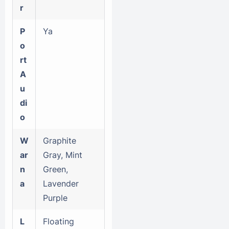
r
P
Ya
o
rt
A
u
di
o
W
Graphite
ar
Gray, Mint
n
Green,
a
Lavender
Purple
L
Floating