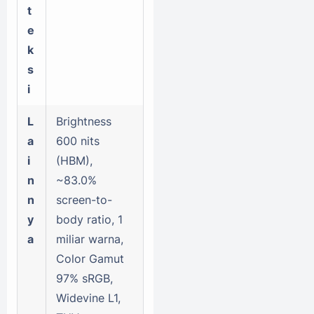
t
e
k
s
i
L
Brightness
a
600 nits
i
(HBM),
n
~83.0%
n
screen-to-
y
body ratio, 1
a
miliar warna,
Color Gamut
97% sRGB,
Widevine L1,