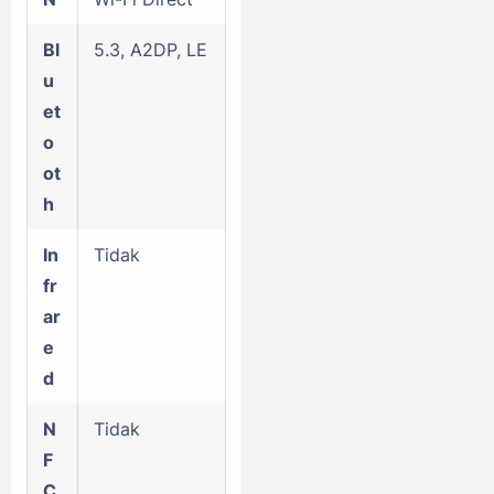
Bl
5.3, A2DP, LE
u
et
o
ot
h
In
Tidak
fr
ar
e
d
N
Tidak
F
C