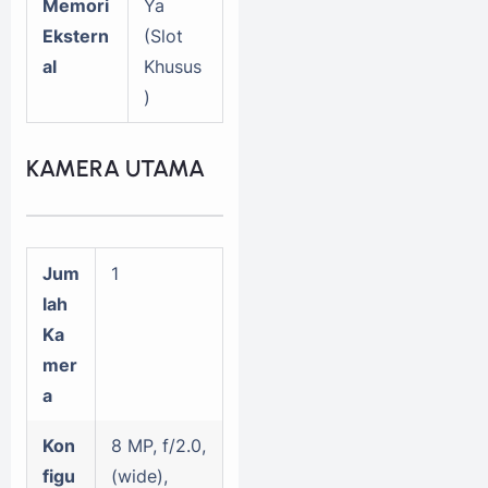
Memori
Ya
Ekstern
(Slot
al
Khusus
)
KAMERA UTAMA
Jum
1
lah
Ka
mer
a
Kon
8 MP, f/2.0,
figu
(wide),