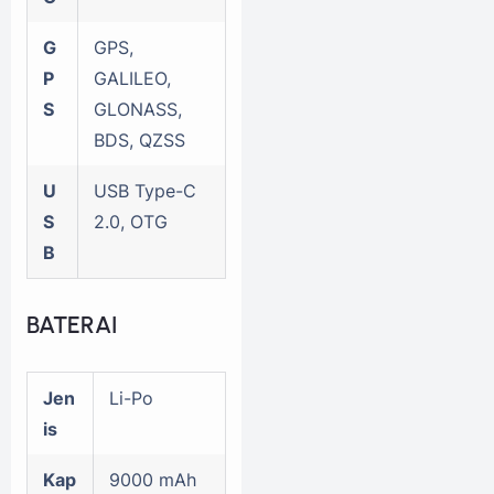
G
GPS,
P
GALILEO,
S
GLONASS,
BDS, QZSS
U
USB Type-C
S
2.0, OTG
B
BATERAI
Jen
Li-Po
is
Kap
9000 mAh