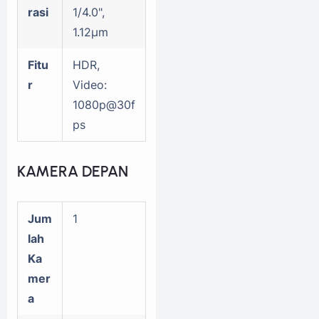
rasi
1/4.0",
1.12µm
Fitu
HDR,
r
Video:
1080p@30f
ps
KAMERA DEPAN
Jum
1
lah
Ka
mer
a