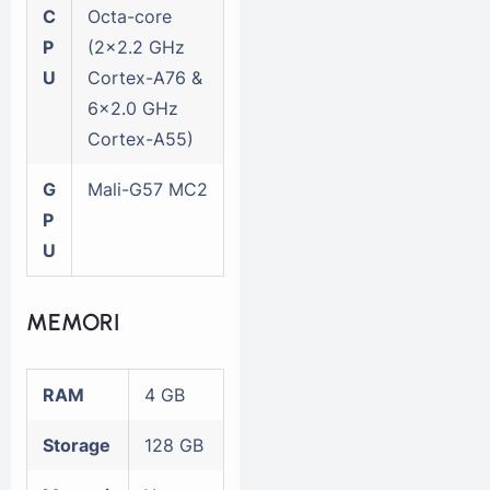
C
Octa-core
P
(2x2.2 GHz
U
Cortex-A76 &
6x2.0 GHz
Cortex-A55)
G
Mali-G57 MC2
P
U
MEMORI
RAM
4 GB
Storage
128 GB