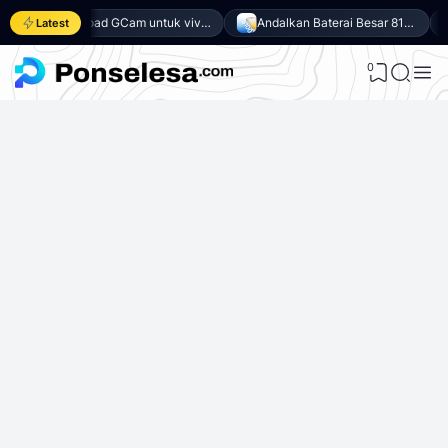
Download GCam untuk vivo Y500 (GCam APK 9.6 & LMC 8.4)
Andalkan Baterai Besar 8100mAh dan SoC Unisoc T7300, Ini dia 10 Keunggulan vivo Y500 4G
Latest
0