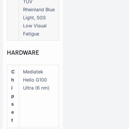
TUV
Rheinland Blue
Light, SGS
Low Visual
Fatigue
HARDWARE
C
Mediatek
h
Helio G100
i
Ultra (6 nm)
p
s
e
t