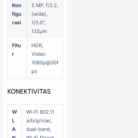
Kon
5 MP, f/2.2,
figu
(wide),
rasi
1/5.0",
1.12µm
Fitu
HDR,
r
Video:
1080p@30f
ps
KONEKTIVITAS
W
Wi-Fi 802.11
L
a/b/g/n/ac,
A
dual-band,
N
Wi-Fi Direct