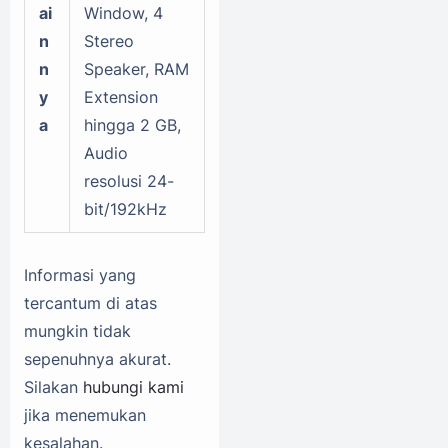
ai
Window, 4
n
Stereo
n
Speaker, RAM
y
Extension
a
hingga 2 GB,
Audio
resolusi 24-
bit/192kHz
Informasi yang
tercantum di atas
mungkin tidak
sepenuhnya akurat.
Silakan
hubungi kami
jika menemukan
kesalahan.