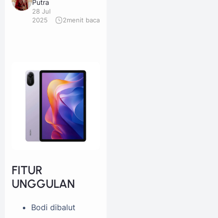
Putra
28 Jul
2025
2
menit baca
FITUR
UNGGULAN
Bodi dibalut