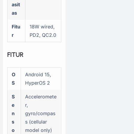
asit
as
Fitu
18W wired,
r
PD2, QC2.0
FITUR
O
Android 15,
S
HyperOS 2
S
Acceleromete
e
r,
n
gyro/compas
s
s (cellular
o
model only)