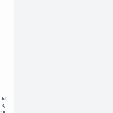
Nokia
OPPO
2
49
Otomotif
1
Penghasil Uang
79
Polytron
Realme
4
55
Samsung
Sharp
56
2
Smartphone
829
Sponsored Content
30
Tablet
Tecno
35
41
Telko
Tutorial
2
4
vivo
Xiaomi
66
64
odel
ZTE
Zyrex
19
3
IS,
.28