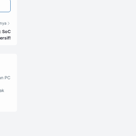
tnya
: SoC
ersif!
an PC
ak