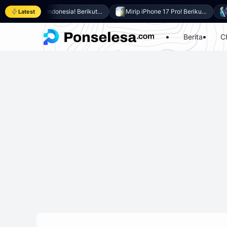
Resmi di Indonesia! Berikut 8 Keunggulan Samsung Galaxy A27 5G
Mirip iPhone 17 Pro! Berikut 10 Keunggulan itel Power 80 yang Dibanderol Harga Rp2 Jutaan
Latest
Berita
C