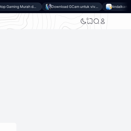
7 Laptop Gaming Murah dengan Performa Maksimal
Download GCam untuk vivo Y500 (GCam APK 9.6 & LMC 8.4)
0