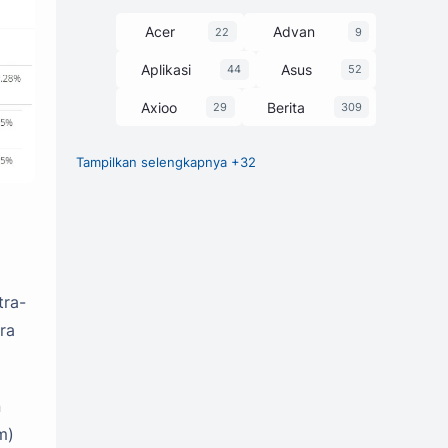
Acer
Advan
22
9
Aplikasi
Asus
44
52
Axioo
Berita
29
309
Tampilkan selengkapnya +32
Chipset
Game
27
1
GCam
248
Harga dan Spesifikasi
374
Honor
HP
3
63
tra-
Huawei
Infinix
7
58
ra
itel
Laptop
25
229
Lenovo
Luna
30
1
n
m)
Motorola
MSI
3
13