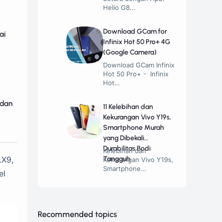
Helio G8…
Download GCam for
ai
Infinix Hot 50 Pro+ 4G
(Google Camera)
Download GCam Infinix
Hot 50 Pro+ - Infinix
Hot…
 dan
11 Kelebihan dan
Kekurangan Vivo Y19s,
Smartphone Murah
yang Dibekali
Durabilitas Bodi
Kelebihan dan
Tangguh
LX9,
Kekurangan Vivo Y19s,
Smartphone…
el
Recommended topics