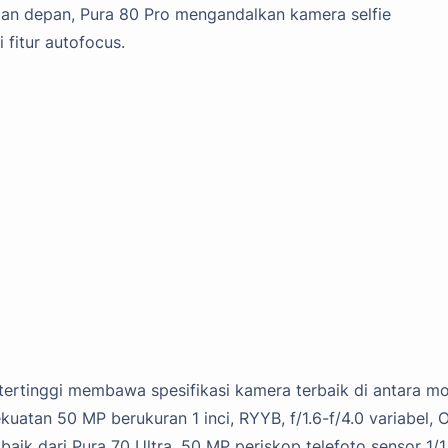
ian depan, Pura 80 Pro mengandalkan kamera selfie
 fitur autofocus.
ertinggi membawa spesifikasi kamera terbaik di antara m
uatan 50 MP berukuran 1 inci, RYYB, f/1.6-f/4.0 variabel, O
aik dari Pura 70 Ultra, 50 MP periskop telefoto sensor 1/1