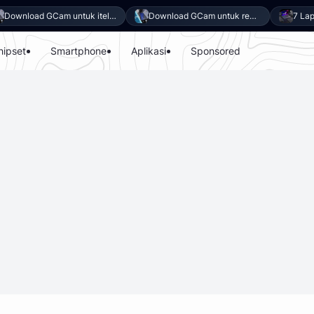
Download GCam untuk itel Power 80 (GCam APK 9.6 & LMC 8.4)
Download GCam untuk realme P4x (GCam APK 9.6 & LMC 8.4)
hipset
Smartphone
Aplikasi
Sponsored