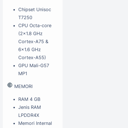
Chipset
Unisoc
T7250
CPU
Octa-core
(2x1.8 GHz
Cortex-A75 &
6x1.6 GHz
Cortex-A55)
GPU
Mali-G57
MP1
MEMORI
RAM
4 GB
Jenis RAM
LPDDR4X
Memori Internal