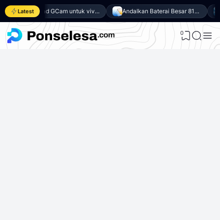
Download GCam untuk vivo Y500 (GCam APK 9.6 & LMC 8.4)
Andalkan Baterai Besar 8100mAh dan SoC Unisoc T7300, Ini dia 10 Keunggulan vivo Y500 4G
Latest
0