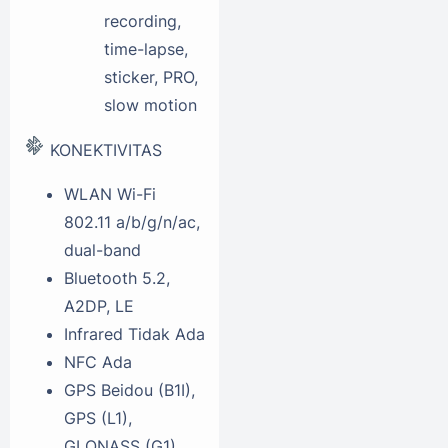
recording,
time-lapse,
sticker, PRO,
slow motion
KONEKTIVITAS
WLAN
Wi-Fi
802.11 a/b/g/n/ac,
dual-band
Bluetooth
5.2,
A2DP, LE
Infrared
Tidak Ada
NFC
Ada
GPS
Beidou (B1I),
GPS (L1),
GLONASS (G1),