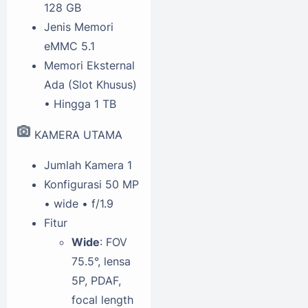
128 GB
Jenis Memori
eMMC 5.1
Memori Eksternal
Ada (Slot Khusus)
• Hingga 1 TB
KAMERA UTAMA
Jumlah Kamera
1
Konfigurasi
50 MP
• wide • f/1.9
Fitur
Wide
: FOV
75.5°, lensa
5P, PDAF,
focal length