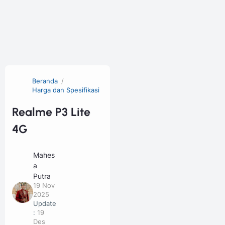
Beranda
Harga dan Spesifikasi
Realme P3 Lite
4G
Mahes
a
Putra
19 Nov
2025
Update
:
19
Des