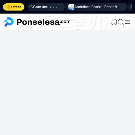
Download GCam untuk vivo Y500 (GCam APK 9.6 & LMC 8.4)
Andalkan Baterai Besar 8100mAh dan SoC Unisoc T7300, Ini dia 10 Keunggulan vivo Y500 4G
Latest
0