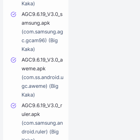
Kaka)
AGC9.6.19_V3.0_s
amsung.apk
(com.samsung.ag
c.gcam96) (Big
Kaka)
AGC9.6.19_V3.0_a
weme.apk
(com.ss.android.u
gc.aweme) (Big
Kaka)
AGC9.6.19_V3.0_r
uler.apk
(com.samsung.an
droid.ruler) (Big