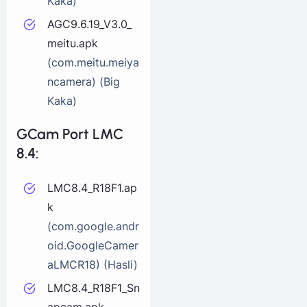
Kaka)
AGC9.6.19_V3.0_
meitu.apk
(com.meitu.meiya
ncamera) (Big
Kaka)
GCam Port LMC
8.4:
LMC8.4_R18F1.ap
k
(com.google.andr
oid.GoogleCamer
aLMCR18) (Hasli)
LMC8.4_R18F1_Sn
apcam.apk