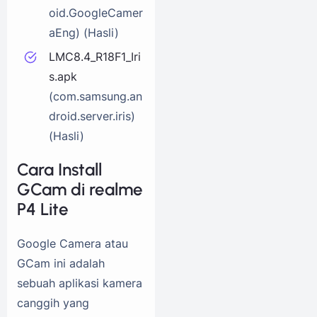
oid.GoogleCamer
aEng) (Hasli)
LMC8.4_R18F1_Iri
s.apk
(com.samsung.an
droid.server.iris)
(Hasli)
Cara Install
GCam di realme
P4 Lite
Google Camera atau
GCam ini adalah
sebuah aplikasi kamera
canggih yang