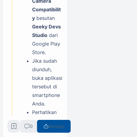
Camera
Compatibilit
y
besutan
Geeky Devs
Studio
dari
Google Play
Store.
Jika sudah
diunduh,
buka aplikasi
tersebut di
smartphone
Anda.
Perhatikan
daftar yang
0
Berbagi
muncul