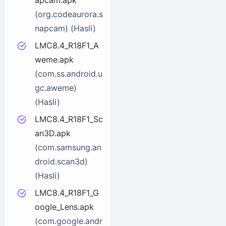
(org.codeaurora.s
napcam) (Hasli)
LMC8.4_R18F1_A
weme.apk
(com.ss.android.u
gc.aweme)
(Hasli)
LMC8.4_R18F1_Sc
an3D.apk
(com.samsung.an
droid.scan3d)
(Hasli)
LMC8.4_R18F1_G
oogle_Lens.apk
(com.google.andr