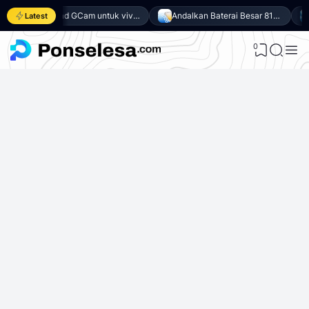
Download GCam untuk vivo Y500 (GCam APK 9.6 & LMC 8.4)
Andalkan Baterai Besar 8100mAh dan SoC Unisoc T7300, Ini dia 10 Keunggulan vivo Y500 4G
Latest
0