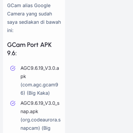
GCam alias Google
Camera yang sudah
saya sediakan di bawah
ini:
GCam Port APK
9.6:
AGC9.6.19_V3.0.a
pk
(com.agc.gcam9
6) (Big Kaka)
AGC9.6.19_V3.0_s
nap.apk
(org.codeaurora.s
napcam) (Big