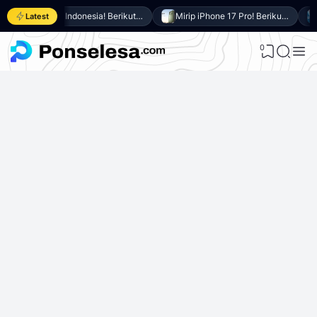
Resmi di Indonesia! Berikut 8 Keunggulan Samsung Galaxy A27 5G
Mirip iPhone 17 Pro! Berikut 10 Keunggulan itel Power 80 yang Dibanderol Harga Rp2 Jutaan
Latest
0