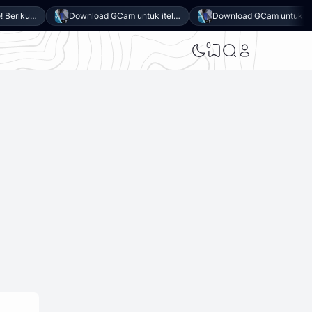
Mirip iPhone 17 Pro! Berikut 10 Keunggulan itel Power 80 yang Dibanderol Harga Rp2 Jutaan
Download GCam untuk itel Power 80 (GCam APK 9.6 & LMC 8.4)
Download GCam untuk realme P4x (GCam APK 9.6 & LMC 8.4)
0