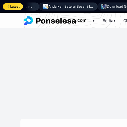
Download GCam untuk vivo Y500 (GCam APK 9.6 & LMC 8.4)
Andalkan Baterai Besar 8100mAh dan SoC Unisoc T7300, Ini dia 10 Keunggulan vivo Y500 4G
Latest
Berita
C