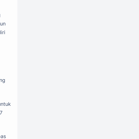
Nokia
OPPO
2
49
g
Otomotif
1
pun
iri
Penghasil Uang
79
Polytron
Realme
4
55
Samsung
Sharp
56
2
Smartphone
829
Sponsored Content
30
ang
Tablet
Tecno
35
41
Telko
Tutorial
2
4
untuk
67
vivo
Xiaomi
66
64
ZTE
Zyrex
19
3
pas