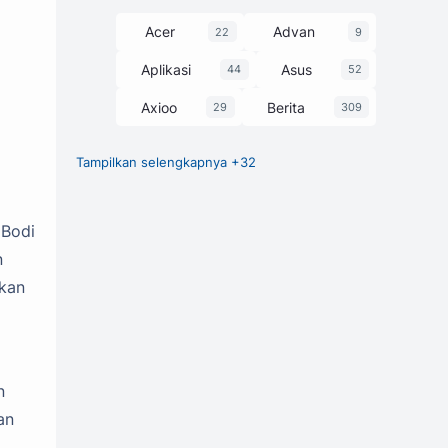
Acer
Advan
22
9
Aplikasi
Asus
44
52
Axioo
Berita
29
309
Tampilkan selengkapnya +32
Chipset
Game
27
1
GCam
248
 Bodi
Harga dan Spesifikasi
374
n
hkan
Honor
HP
3
63
Huawei
Infinix
7
58
itel
Laptop
25
229
n
Lenovo
Luna
30
1
an
Motorola
MSI
3
13