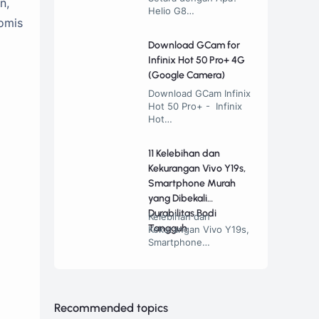
n,
Helio G8…
omis
Download GCam for
Infinix Hot 50 Pro+ 4G
(Google Camera)
Download GCam Infinix
Hot 50 Pro+ - Infinix
Hot…
11 Kelebihan dan
Kekurangan Vivo Y19s,
Smartphone Murah
yang Dibekali
Durabilitas Bodi
Kelebihan dan
Tangguh
Kekurangan Vivo Y19s,
Smartphone…
Recommended topics