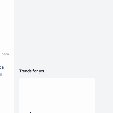
t baca
pa
Trends for you
il
.