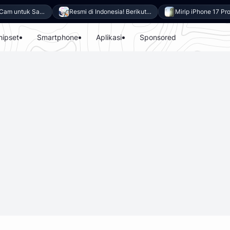
Download GCam untuk Samsung Galaxy A27 5G (GCam APK 9.6 & LMC 8.4)
Resmi di Indonesia! Berikut 8 Keunggulan Samsung Galaxy A27 5G
hipset
Smartphone
Aplikasi
Sponsored