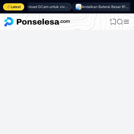
Download GCam untuk vivo Y500 (GCam APK 9.6 & LMC 8.4)
Andalkan Baterai Besar 8100mAh dan SoC Unisoc T7300, Ini dia 10 Keunggulan vivo Y500 4G
Latest
0