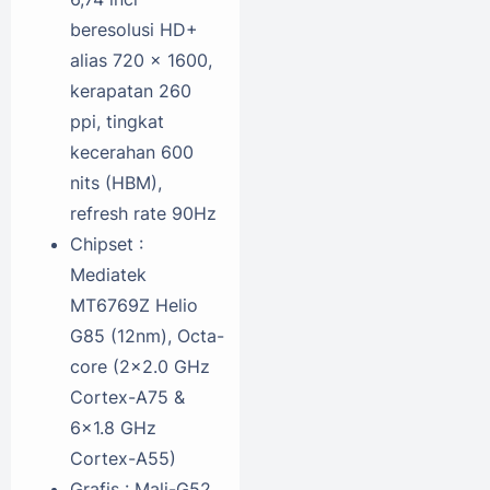
beresolusi HD+
alias 720 x 1600,
kerapatan 260
ppi, tingkat
kecerahan 600
nits (HBM),
refresh rate 90Hz
Chipset :
Mediatek
MT6769Z Helio
G85 (12nm), Octa-
core (2x2.0 GHz
Cortex-A75 &
6x1.8 GHz
Cortex-A55)
Grafis : Mali-G52