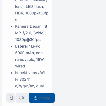
lens), LED flash,
HDR, 1080p@30fp
s
Kamera Depan : 8
MP, f/2.0, (wide),
1080p@30fps.
Baterai : Li-Po
5000 mAh, non-
removable, 18W
wired
Konektivitas : Wi-
Fi 802.11
a/b/g/n/ac, dual-
band, Bluetooth
0
Berbagi
5.3 dengan codec
A2DP dan