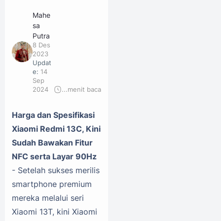
Mahe
sa
Putra
8 Des
2023
Updat
e:
14
Sep
2024
...
menit baca
Harga dan Spesifikasi
Xiaomi Redmi 13C, Kini
Sudah Bawakan Fitur
NFC serta Layar 90Hz
- Setelah sukses merilis
smartphone premium
mereka melalui seri
Xiaomi 13T, kini Xiaomi