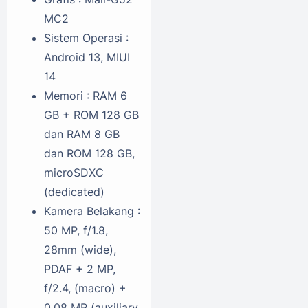
MC2
Sistem Operasi :
Android 13, MIUI
14
Memori : RAM 6
GB + ROM 128 GB
dan RAM 8 GB
dan ROM 128 GB,
microSDXC
(dedicated)
Kamera Belakang :
50 MP, f/1.8,
28mm (wide),
PDAF + 2 MP,
f/2.4, (macro) +
0.08 MP (auxiliary