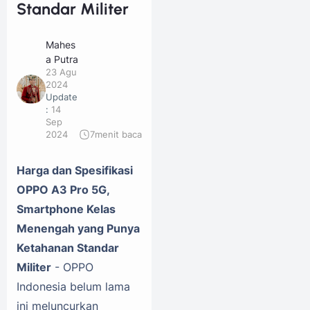
Standar Militer
Mahes
a Putra
23 Agu
2024
Update
:
14
Sep
2024
7
menit baca
Harga dan Spesifikasi
OPPO A3 Pro 5G,
Smartphone Kelas
Menengah yang Punya
Ketahanan Standar
Militer
- OPPO
Indonesia belum lama
ini meluncurkan