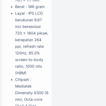
Berat : 186 gram
Layar : IPS LCD
berukuran 6.67
inci beresolusi
720 x 1604 piksel,
kerapatan 264
ppi, refresh rate
120Hz, 85.0%
screen-to-body
ratio, 1000 nits
(HBM)
Chipset :
Mediatek
Dimensity 6300 (6
nm), Octa-core
(2x2.4 GHz