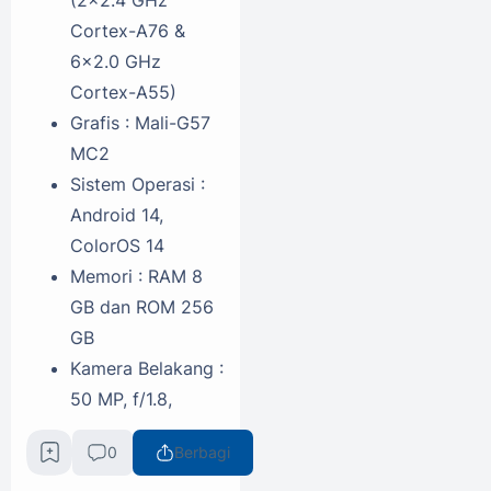
Cortex-A76 &
6x2.0 GHz
Cortex-A55)
Grafis : Mali-G57
MC2
Sistem Operasi :
Android 14,
ColorOS 14
Memori : RAM 8
GB dan ROM 256
GB
Kamera Belakang :
50 MP, f/1.8,
(wide), PDAF + 2
0
Berbagi
MP, f/2.4, (depth),
LED flash, HDR,