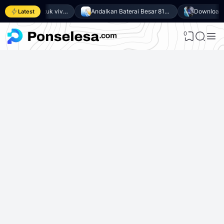
Download GCam untuk vivo Y500 (GCam APK 9.6 & LMC 8.4)
Andalkan Baterai Besar 8100mAh dan SoC Unisoc T7300, Ini dia 10 Keunggulan vivo Y500 4G
Latest
0