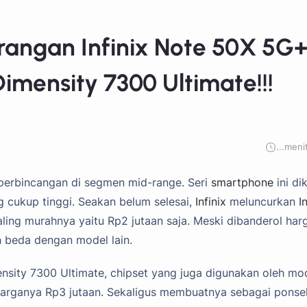
rangan Infinix Note 50X 5G+
mensity 7300 Ultimate!!!
...
meni
 perbincangan di segmen mid-range. Seri
smartphone
ini di
g cukup tinggi. Seakan belum selesai,
Infinix
meluncurkan
I
ing murahnya yaitu Rp2 jutaan saja. Meski dibanderol har
 beda dengan model lain.
sity 7300 Ultimate, chipset yang juga digunakan oleh mo
arganya Rp3 jutaan. Sekaligus membuatnya sebagai ponse