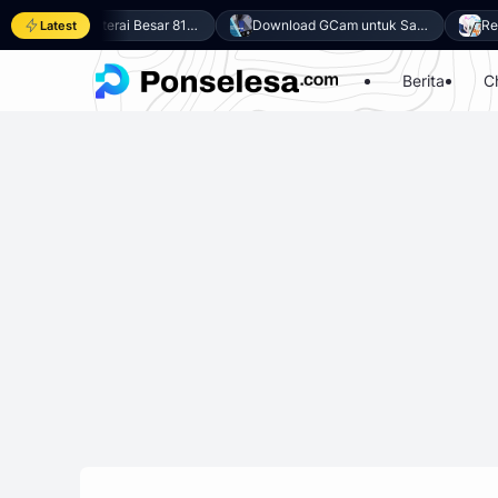
Andalkan Baterai Besar 8100mAh dan SoC Unisoc T7300, Ini dia 10 Keunggulan vivo Y500 4G
Download GCam untuk Samsung Galaxy A27 5G (GCam APK 9.6 & LMC 8.4)
Latest
Berita
C