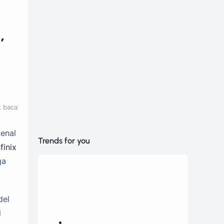
,
t baca
kenal
Trends for you
nfinix
ga
del
l