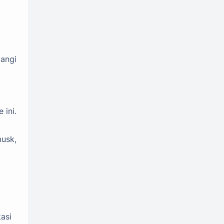
wangi
 ini.
musk,
kasi