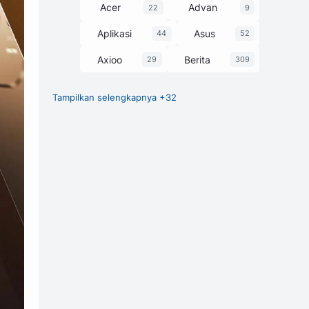
Acer
Advan
22
9
Aplikasi
Asus
44
52
Axioo
Berita
29
309
Tampilkan selengkapnya +32
Chipset
Game
27
1
GCam
248
Harga dan Spesifikasi
374
Honor
HP
3
63
Huawei
Infinix
7
58
itel
Laptop
25
229
Lenovo
Luna
30
1
Motorola
MSI
3
13