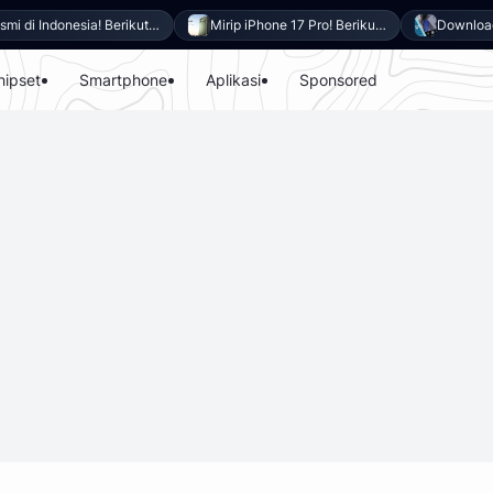
Resmi di Indonesia! Berikut 8 Keunggulan Samsung Galaxy A27 5G
Mirip iPhone 17 Pro! Berikut 10 Keunggulan itel Power 80 yang Dibanderol Harga Rp2 Jutaan
hipset
Smartphone
Aplikasi
Sponsored