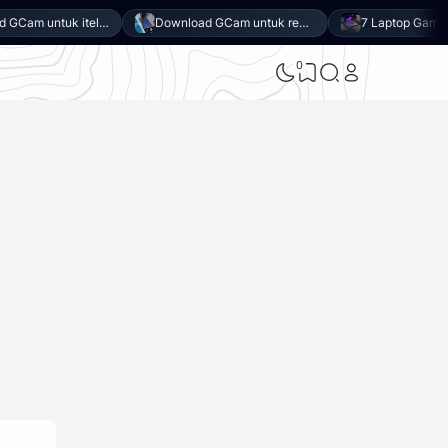
Download GCam untuk itel Power 80 (GCam APK 9.6 & LMC 8.4)
Download GCam untuk realme P4x (GCam APK 9.6 & LMC 8.4)
0