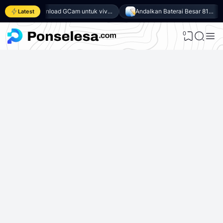
Download GCam untuk vivo Y500 (GCam APK 9.6 & LMC 8.4)
Andalkan Baterai Besar 8100mAh dan SoC Unisoc T7300, Ini dia 10 Keunggulan vivo Y500 4G
Latest
0