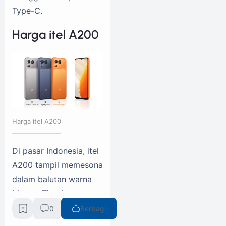
Type-C.
Harga itel A200
Harga itel A200
Di pasar Indonesia, itel
A200 tampil memesona
dalam balutan warna
Meteor Titanium,
Nightly Blue, serta
0
Berbagi
Comet Orange. Produk