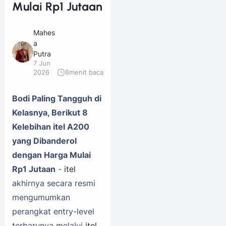
Mulai Rp1 Jutaan
Mahes
a
Putra
7 Jun
2026
6
menit baca
Bodi Paling Tangguh di
Kelasnya, Berikut 8
Kelebihan itel A200
yang Dibanderol
dengan Harga Mulai
Rp1 Jutaan
-
itel
akhirnya secara resmi
mengumumkan
perangkat entry-level
terbarunya melalui
itel