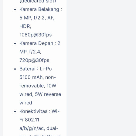
(dedicated slot)
Kamera Belakang :
5 MP, f/2.2, AF,
HDR,
1080p@30fps
Kamera Depan : 2
MP, f/2.4,
720p@30fps
Baterai : Li-Po
5100 mAh, non-
removable, 10W
wired, 5W reverse
wired
Konektivitas : Wi-
Fi 802.11
a/b/g/n/ac, dual-