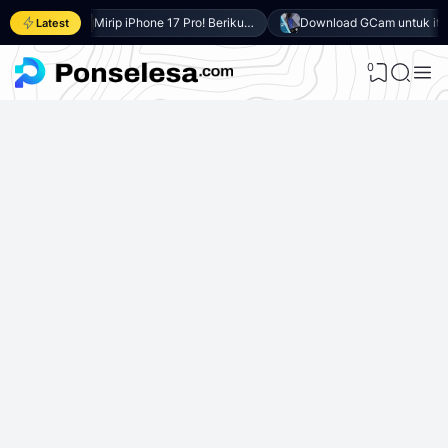
Resmi di Indonesia! Berikut 8 Keunggulan Samsung Galaxy A27 5G
Mirip iPhone 17 Pro! Berikut 10 Keunggulan itel Power 80 yang Dibanderol Harga Rp2 Jutaan
Download GCam untuk itel Power 80 (GCam APK 9.6 & LMC 8.4)
Latest
0