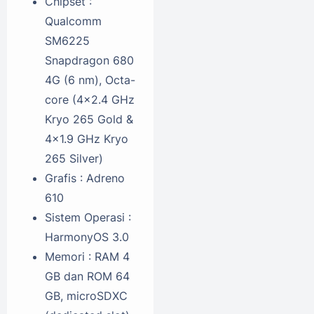
Chipset :
Qualcomm
SM6225
Snapdragon 680
4G (6 nm), Octa-
core (4x2.4 GHz
Kryo 265 Gold &
4x1.9 GHz Kryo
265 Silver)
Grafis : Adreno
610
Sistem Operasi :
HarmonyOS 3.0
Memori : RAM 4
GB dan ROM 64
GB, microSDXC