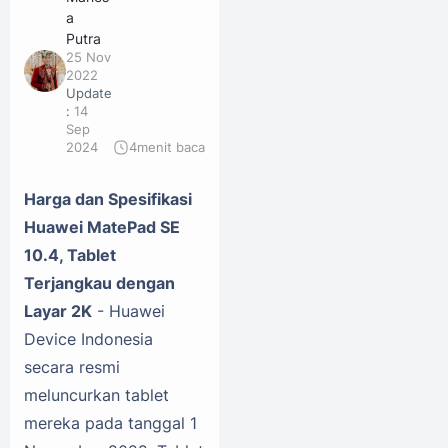
a
Putra
25 Nov
2022
Update
:
14
Sep
2024
4
menit baca
Harga dan Spesifikasi
Huawei MatePad SE
10.4, Tablet
Terjangkau dengan
Layar 2K
- Huawei
Device Indonesia
secara resmi
meluncurkan tablet
mereka pada tanggal 1