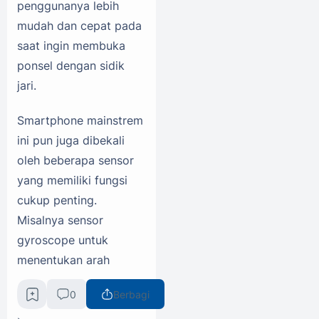
penggunanya lebih
mudah dan cepat pada
saat ingin membuka
ponsel dengan sidik
jari.
Smartphone mainstrem
ini pun juga dibekali
oleh beberapa sensor
yang memiliki fungsi
cukup penting.
Misalnya sensor
gyroscope untuk
menentukan arah
dengan hanya
0
Berbagi
menggerakkan ponsel.