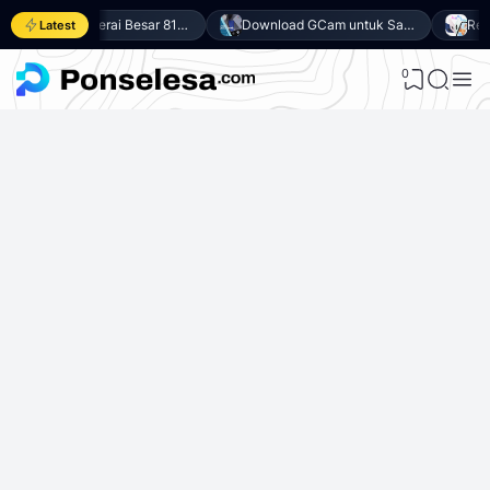
Andalkan Baterai Besar 8100mAh dan SoC Unisoc T7300, Ini dia 10 Keunggulan vivo Y500 4G
Download GCam untuk Samsung Galaxy A27 5G (GCam APK 9.6 & LMC 8.4)
Latest
0