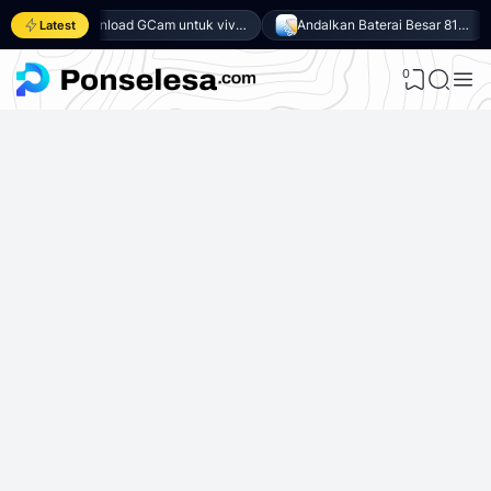
Download GCam untuk vivo Y500 (GCam APK 9.6 & LMC 8.4)
Andalkan Baterai Besar 8100mAh dan SoC Unisoc T7300, Ini dia 10 Keunggulan vivo Y500 4G
Latest
0