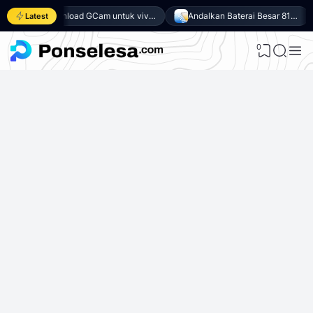
Download GCam untuk vivo Y500 (GCam APK 9.6 & LMC 8.4)
Andalkan Baterai Besar 8100mAh dan SoC Unisoc T7300, Ini dia 10 Keunggulan vivo Y500 4G
Latest
0