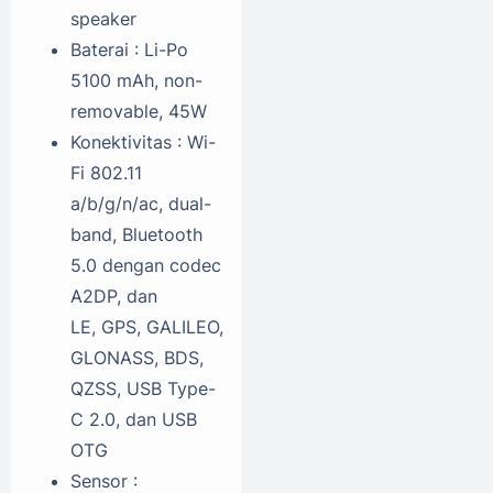
speaker
Baterai : Li-Po
5100 mAh, non-
removable, 45W
Konektivitas : Wi-
Fi 802.11
a/b/g/n/ac, dual-
band, Bluetooth
5.0 dengan codec
A2DP, dan
LE, GPS, GALILEO,
GLONASS, BDS,
QZSS, USB Type-
C 2.0, dan USB
OTG
Sensor :