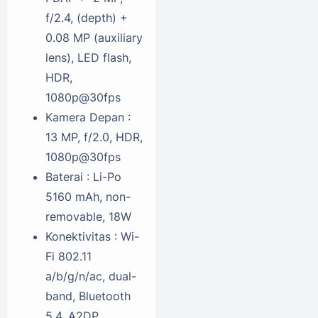
f/2.4, (depth) +
0.08 MP (auxiliary
lens), LED flash,
HDR,
1080p@30fps
Kamera Depan :
13 MP, f/2.0, HDR,
1080p@30fps
Baterai : Li-Po
5160 mAh, non-
removable, 18W
Konektivitas : Wi-
Fi 802.11
a/b/g/n/ac, dual-
band, Bluetooth
5.4, A2DP,