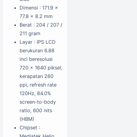
Dimensi : 171.9 x
77.8 x 8.2 mm
Berat : 204 / 207 /
211 gram
Layar : IPS LCD
berukuran 6.88
inci beresolusi
720 x 1640 piksel,
kerapatan 260
ppi, refresh rate
120Hz, 84.0%
screen-to-body
ratio, 600 nits
(HBM)
Chipset :
Mediatek Helio