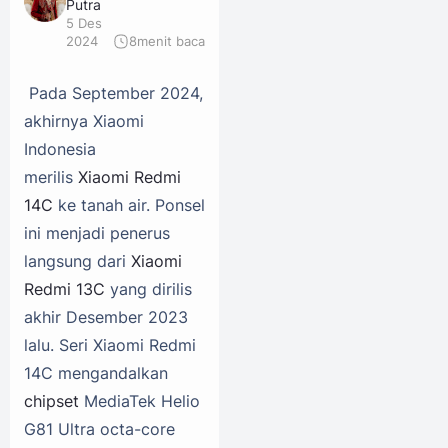
Putra
5 Des
2024
8
menit baca
Pada September 2024,
akhirnya Xiaomi
Indonesia
merilis
Xiaomi Redmi
14C
ke tanah air. Ponsel
ini menjadi penerus
langsung dari
Xiaomi
Redmi 13C
yang dirilis
akhir Desember 2023
lalu. Seri Xiaomi Redmi
14C mengandalkan
chipset
MediaTek Helio
G81 Ultra octa-core