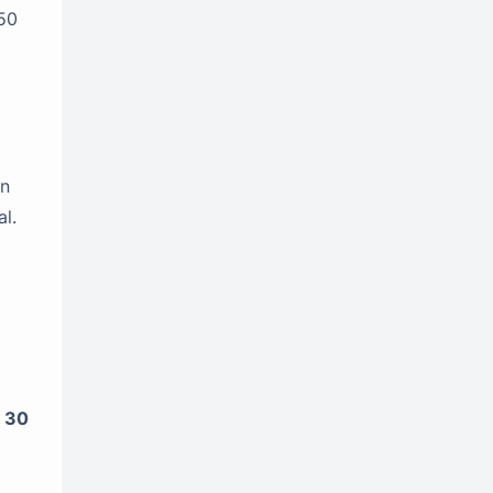
50
an
l.
 30