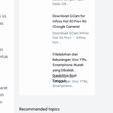
Helio G8…
 ini
Download GCam for
Infinix Hot 50 Pro+ 4G
as
(Google Camera)
Download GCam Infinix
Hot 50 Pro+ - Infinix
Hot…
in
11 Kelebihan dan
Untuk
Kekurangan Vivo Y19s,
Smartphone Murah
yang Dibekali
Durabilitas Bodi
Kelebihan dan
Tangguh
Kekurangan Vivo Y19s,
Smartphone…
aret
ih
an
Recommended topics