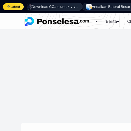
7 Laptop Gaming Murah dengan Performa Maksimal
Download GCam untuk vivo Y500 (GCam APK 9.6 & LMC 8.4)
Andalkan Baterai Besar 8100mAh dan SoC Unisoc T7300, Ini dia 10 Keunggulan vivo Y500 4G
Latest
Berita
C