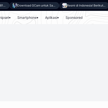
Download GCam untuk Samsung Galaxy A27 5G (GCam APK 9.6 & LMC 8.4)
Resmi di Indonesia! Berikut 8 Keunggulan Samsung Galaxy A27 5G
hipset
Smartphone
Aplikasi
Sponsored