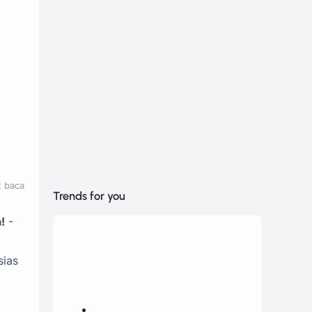
t baca
Trends for you
!
-
sias
m