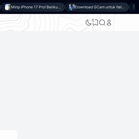
Mirip iPhone 17 Pro! Berikut 10 Keunggulan itel Power 80 yang Dibanderol Harga Rp2 Jutaan
Download GCam untuk itel Power 80 (GCam APK 9.6 & LMC 8.4)
0