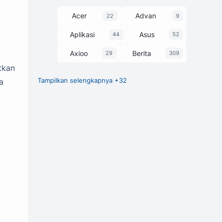
Acer
Advan
22
9
Aplikasi
Asus
44
52
Axioo
Berita
29
309
tkan
a
Tampilkan selengkapnya +32
Chipset
Game
27
1
GCam
248
Harga dan Spesifikasi
374
Honor
HP
3
63
Huawei
Infinix
7
58
itel
Laptop
25
229
Lenovo
Luna
30
1
Motorola
MSI
3
13